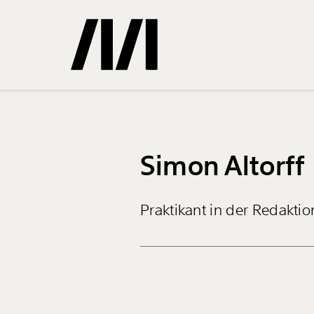
Gemerkte
Simon Altorff
0
Treffer
Praktikant in der Redaktio