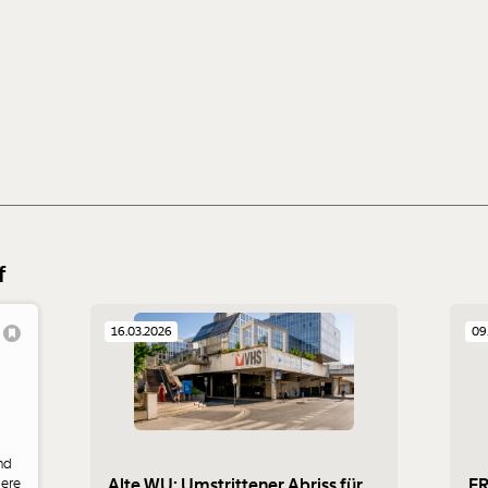
f
16.03.2026
09
nd
Alte WU: Umstrittener Abriss für
FR
dere