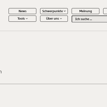
News
Schwerpunkte
Meinung
Tools
Über uns
Text
second
 Inhalte
n