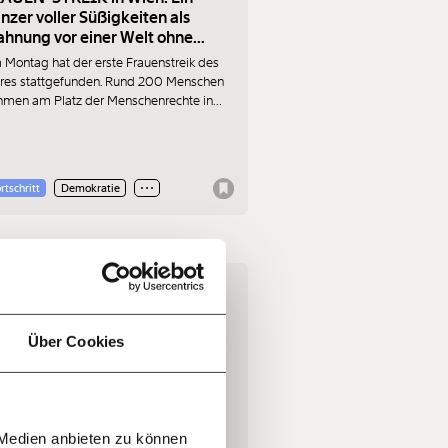
nzer voller Süßigkeiten als
hnung vor einer Welt ohne
auen
Montag hat der erste Frauenstreik des
hres stattgefunden. Rund 200 Menschen
hmen am Platz der Menschenrechte in
n an einer von mehreren Streikaktionen
l. Ein Lokalaugenschein.
rtschritt
Demokratie
f
…
n
.02.2026
it
jährlich
ratis
Über Cookies
rn!
20€
30€
e FPÖ hetzt - der ORF machts
 Medien anbieten zu können
100€
€