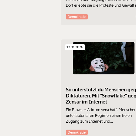
Dort erlebte sie die Proteste und Gewalt 
Bald muss sie wieder hin. S. schildert, wie
die Gräueltaten gegen die Bevölkerung 
Demokratie
Unterdrückung miterlebt hat.
13.01.2026
So unterstützt du Menschen ge
Diktaturen: Mit "Snowflake" ge
Zensur im Internet
Ein Browser-Add-on verschafft Mensche
unter autoritären Regimen einen freien
Zugang zum Internet und
regierungskritischen Stimmen einen
wichtigen Zugang zur Öffentlichkeit. Wir
Demokratie