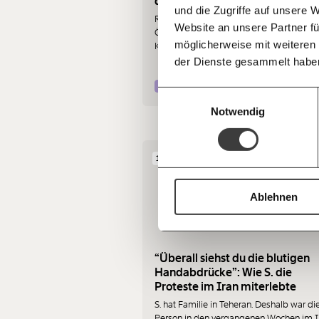
den Weltfrauentag 2026
und die Zugriffe auf unsere 
Hier unsere IBAN: AT34 4300 0498 0
Rund um den 8. März finden in ganz
Kontoinhaber: Momentum Institut - Verein
Website an unsere Partner fü
Österreich Demos zum Feministischen
möglicherweise mit weiteren
Kampftag statt. In diesem Beitrag habe
Deine Spende absetzen:
Fragen und 
wir die unterschiedlichen Demos zum
der Dienste gesammelt habe
Weltfrauentag 2026 aufgelistet.
Ungleichheit
Demokratie
Einwilligungsauswahl
Notwendig
12.02.2026
Ablehnen
“Überall siehst du die blutigen
Handabdrücke”: Wie S. die
Proteste im Iran miterlebte
S. hat Familie in Teheran. Deshalb war di
Person in den vergangenen Wochen im I