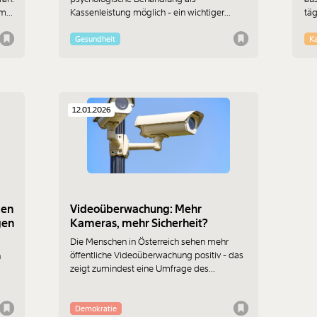
mit.
Kassenleistung möglich - ein wichtiger
täg
 sie
Schritt für die Versorgungsgerechtigkeit in
wir
und
Österreich. Doch das Angebot an sowohl
Le
Gesundheit
Ka
klinisch-psychologischer Behandlung als
“b
auch Psychotherapie auf Kasse bleibt stark
Kon
begrenzt.
Bu
Bu
12.01.2026
gen
Videoüberwachung: Mehr
gen
Kameras, mehr Sicherheit?
Die Menschen in Österreich sehen mehr
öffentliche Videoüberwachung positiv - das
n
zeigt zumindest eine Umfrage des
Innenministeriums. Was dabei von mehr
Kameras erhofft wird, geben
Untersuchungen aber nicht her.
Demokratie