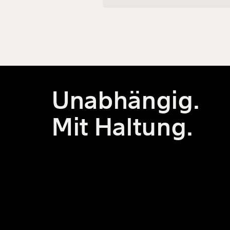
zeigen dir, wie du dein Privileg eines frei
Internetzugangs nutzen kannst, um ande
Menschen zu helfen.
Unabhängig.
Mit Haltung.