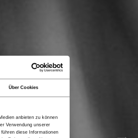
f
…
n
it
jährlich
ratis
Über Cookies
rn!
20€
30€
 Medien anbieten zu können
100€
€
ment:
hrer Verwendung unserer
r die
 führen diese Informationen
n Themen