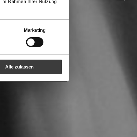
leiben -
ie im Rahmen Ihrer Nutzung
 deinem
g
40€
60€
oche:
Die
ichten der
150€
€
Marketing
aus den
ren -
ine Spende verschenken.
e
e E-Mail mit deiner Geschenkurkunde im
che Du ausdrucken oder weiterleiten
 kannst.
Alle zulassen
regelmäßigen
1/3
nformationen: