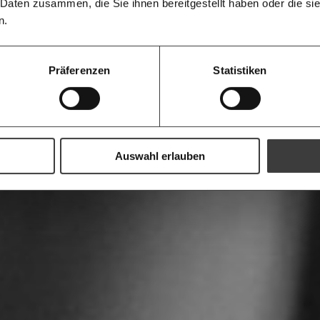
informiert b
 Daten zusammen, die Sie ihnen bereitgestellt haben oder die s
Ich spende einmalig
Antworten.
morgens in
n.
Posteingan
20€
Die Gute W
guten Nachr
100€
Präferenzen
Statistiken
Welt nicht 
Augen verlie
immer zum
Ich möchte me
Wochenend
Du erhältst ein
PDF-Format, wel
und verschenken
Auswahl erlauben
Ich bin einverstanden, einen 
Newsletter zu erhalten. Mehr I
Datenschutz.
Weiter
Anmelden