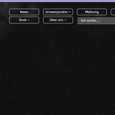
News
Schwerpunkte
Meinung
Tools
Über uns
Text
second
 Inhalte