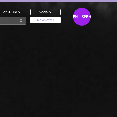
Ton + Bild
Social
SPENDEN
SPENDEN
Newsletter
0
Artikel