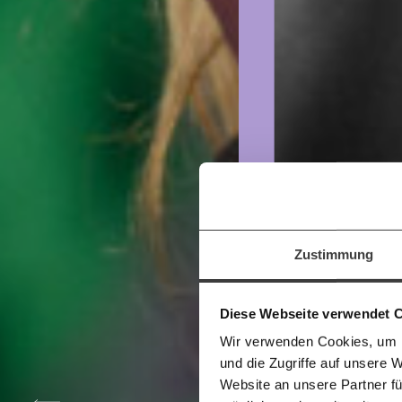
Veränderu
beginnt mit
Werde
Fördermitglied
und wir können 
Zustimmung
gestalten, dass sie für alle funktioniert.
im Netz. Unabhängig und werbefrei. Un
Kämpf’ mit uns für den Fortschritt und 
Diese Webseite verwendet 
Mitgliedsbeitrag.
Wir verwenden Cookies, um I
Du überweist lieber direkt?
und die Zugriffe auf unsere 
Hier unsere IBAN: AT34 4300 0498 0
Kontoinhaber: Momentum Institut - Verein
Website an unsere Partner fü