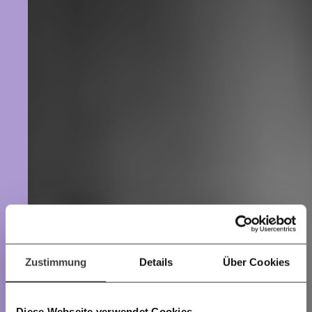
beginnt mit Dir!
Werde
und wir können gemeinsam
Fördermitglied
unsere Wirtschaft so gestalten, dass sie für alle
funktioniert. Unsere Recherchen sind für alle frei im
Netz. Unabhängig und werbefrei. Und das wird auch
so bleiben. Kämpf’ mit uns für den Fortschritt und
unterstütze uns mit Deinem Mitgliedsbeitrag.
Du überweist lieber direkt?
Hier unsere IBAN: AT34 4300 0498 0007 6017
Kontoinhaber: Momentum Institut - Verein für
sozialen Fortschritt
Deine Spende absetzen:
Fragen und Antworten.
Zustimmung
Details
Über Cookies
Diese Webseite verwendet Cookies