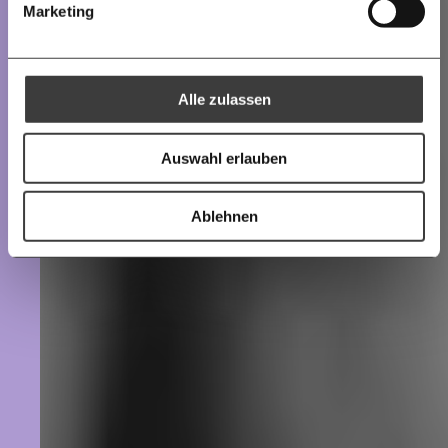
30€
50€
Marketing
Ich bin einverstanden, einen regelmäßigen Newsletter zu erhalten.
100€
€
Mehr Informationen:
Datenschutz.
Alle zulassen
Anmelden
Ich spende einmalig
Auswahl erlauben
20€
40€
Ablehnen
60€
100€
150€
€
Ich möchte meine Spende verschenken.
Du erhältst eine E-Mail mit deiner
Geschenkurkunde im PDF-Format, welche Du
ausdrucken oder weiterleiten und verschenken
kannst.