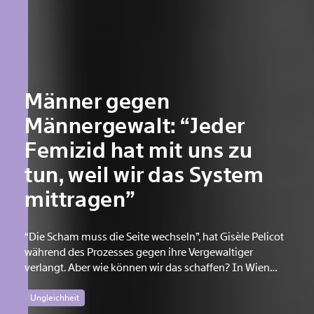
Männer gegen
Männergewalt: “Jeder
Femizid hat mit uns zu
tun, weil wir das System
mittragen”
“Die Scham muss die Seite wechseln”, hat Gisèle Pelicot
während des Prozesses gegen ihre Vergewaltiger
verlangt. Aber wie können wir das schaffen? In Wien
wollen Männer am 7. August mit einem “Walk of Shame”
gegen Männergewalt den ersten Schritt machen.<br />
Ungleichheit