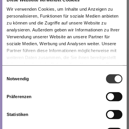
Wir verwenden Cookies, um Inhalte und Anzeigen zu
personalisieren, Funktionen für soziale Medien anbieten
zu können und die Zugriffe auf unsere Website zu
analysieren. Außerdem geben wir Informationen zu Ihrer
Immer auf dem Laufenden
Verwendung unserer Website an unsere Partner für
bleiben mit unseren gratis
soziale Medien, Werbung und Analysen weiter. Unsere
E-Mail-Newslettern!
Partner führen diese Informationen möglicherweise mit
weiteren Daten zusammen, die Sie ihnen bereitgestellt
haben oder die sie im Rahmen Ihrer Nutzung der Dienste
Ich werde Fördermitglied* …
gesammelt haben.
Knackig über die
Morgenmoment:
Einwilligungsauswahl
wichtigsten Themen informiert bleiben -
Notwendig
monatlich
jährlich
morgens in deinem Posteingang
Die guten Nachrichten der
Die Gute Woche:
Präferenzen
Welt nicht aus den Augen verlieren - immer
… mit einem Beitrag von* …
zum Wochenende
Statistiken
10€
20€