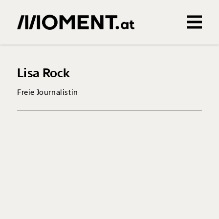
Gemerkte Inhalte
0
Treffer
0
Artikel
Lisa Rock
Freie Journalistin
Veränderung
beginnt mit Dir!
Werde
und wir können gemeinsam
Fördermitglied
unsere Wirtschaft so gestalten, dass sie für alle
funktioniert. Unsere Recherchen sind für alle frei im
Netz. Unabhängig und werbefrei. Und das wird auch
so bleiben. Kämpf’ mit uns für den Fortschritt und
unterstütze uns mit Deinem Mitgliedsbeitrag.