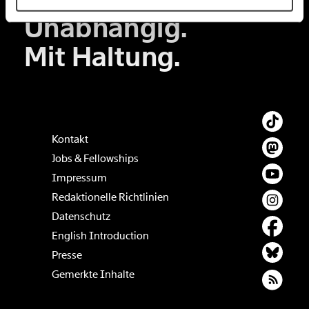
60€
100€
Unabhängig.
150€
€
Mit Haltung.
Ich möchte meine Spende verschenken.
Du erhältst eine E-Mail mit deiner
Geschenkurkunde im PDF-Format, welche Du
ausdrucken oder weiterleiten und verschenken
kannst.
Kontakt
Jobs & Fellowships
Impressum
Weiter
Redaktionelle Richtlinien
1/3
Datenschutz
English Introduction
Presse
Gemerkte Inhalte