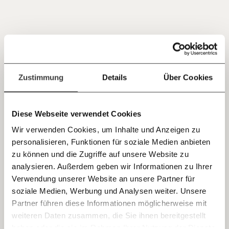
Du überweist lieber direkt?
Hier unsere IBAN: AT34 4300 0498 0007 6017
Kontoinhaber: Momentum Institut - Verein für
sozialen Fortschritt
Deine Spende absetzen:
Fragen und Antworten.
Zustimmung
Details
Über Cookies
Diese Webseite verwendet Cookies
Wir verwenden Cookies, um Inhalte und Anzeigen zu
personalisieren, Funktionen für soziale Medien anbieten
zu können und die Zugriffe auf unsere Website zu
analysieren. Außerdem geben wir Informationen zu Ihrer
Immer auf dem Laufenden
Verwendung unserer Website an unsere Partner für
Artikel von Lisa Rock
bleiben mit unseren gratis
soziale Medien, Werbung und Analysen weiter. Unsere
E-Mail-Newslettern!
Partner führen diese Informationen möglicherweise mit
weiteren Daten zusammen, die Sie ihnen bereitgestellt
19.05.2026
haben oder die sie im Rahmen Ihrer Nutzung der Dienste