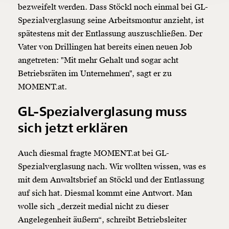
bezweifelt werden. Dass Stöckl noch einmal bei GL-
Du erhältst eine E-Mail mit deiner
Geschenkurkunde im PDF-Format, welche Du
Spezialverglasung seine Arbeitsmontur anzieht, ist
ausdrucken oder weiterleiten und verschenken
spätestens mit der Entlassung auszuschließen. Der
kannst.
Vater von Drillingen hat bereits einen neuen Job
angetreten: "Mit mehr Gehalt und sogar acht
Betriebsräten im Unternehmen", sagt er zu
Weiter
MOMENT.at.
1/3
GL-Spezialverglasung muss
sich jetzt erklären
Auch diesmal fragte MOMENT.at bei GL-
Spezialverglasung nach. Wir wollten wissen, was es
mit dem Anwaltsbrief an Stöckl und der Entlassung
auf sich hat. Diesmal kommt eine Antwort. Man
wolle sich „derzeit medial nicht zu dieser
Angelegenheit äußern“, schreibt Betriebsleiter