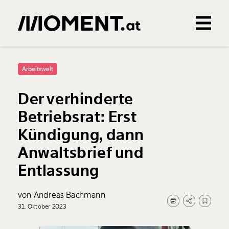
Gemerkte Inhalte
0
Treffer
0
Artikel
Arbeitswelt
Der verhinderte
Betriebsrat: Erst
Kündigung, dann
Anwaltsbrief und
Entlassung
von Andreas Bachmann
31. Oktober 2023