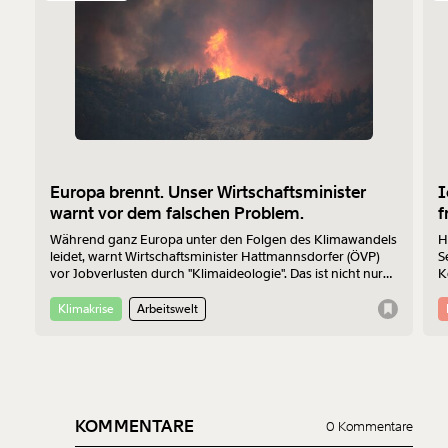
Europa brennt. Unser Wirtschaftsminister
I
warnt vor dem falschen Problem.
f
Während ganz Europa unter den Folgen des Klimawandels
H
leidet, warnt Wirtschaftsminister Hattmannsdorfer (ÖVP)
S
vor Jobverlusten durch "Klimaideologie". Das ist nicht nur
K
bedenklich, sondern auch wirtschaftlich betrachtet einfach
Z
falsch.
Klimakrise
Arbeitswelt
KOMMENTARE
0 Kommentare