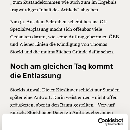
„zum Zustandekommen wie auch zum im Ergebnis
fragwürdigen Inhalt des Artikels“ abgeben.
Nun ja. Aus dem Schreiben scheint heraus: GL-
Veränderung
Spezialverglasung macht sich offenbar viele
beginnt mit Dir!
Gedanken darum, wie seine Auftraggeberinnen ÖBB
und Wiener Linien die Kündigung von Thomas
Stöckl und die mutmaßlichen Gründe dafür sehen.
Werde
und wir können gemeinsam
Fördermitglied
unsere Wirtschaft so gestalten, dass sie für alle
Noch am gleichen Tag kommt
funktioniert. Unsere Recherchen sind für alle frei im
Netz. Unabhängig und werbefrei. Und das wird auch
die Entlassung
so bleiben. Kämpf’ mit uns für den Fortschritt und
unterstütze uns mit Deinem Mitgliedsbeitrag.
Stöckls Anwalt Dieter Kieslinger schickt nur Stunden
Du überweist lieber direkt?
später eine Antwort. Darin weist er den – nicht offen
Hier unsere IBAN: AT34 4300 0498 0007 6017
geäußerten, aber in den Raum gestellten – Vorwurf
Kontoinhaber: Momentum Institut - Verein für
zurück, Stöckl habe Daten zu Auftraggeber:innen
sozialen Fortschritt
und Auftragslage an MOMENT.at weitergegeben.
Jetzt
Deine Spende absetzen:
Fragen und Antworten.
Das sei keine geheime Information, „sondern für