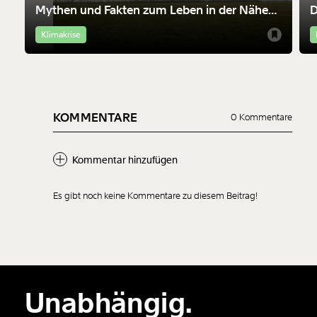
Mythen und Fakten zum Leben in der Nähe
D
von Windrädern
M
Klimakrise
KOMMENTARE
0 Kommentare
Kommentar hinzufügen
Es gibt noch keine Kommentare zu diesem Beitrag!
Neuen Kommentar
hinzufügen
Unabhängig.
Der Inhalt dieses Feldes wird nicht öffentlich zugänglich angezeigt.