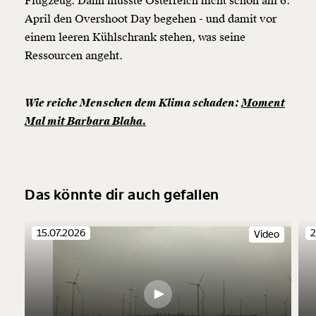
Flugzeug. Dann müsste Österreich nicht schon am 6.
April den Overshoot Day begehen - und damit vor
einem leeren Kühlschrank stehen, was seine
Ressourcen angeht.
Wie reiche Menschen dem Klima schaden:
Moment
Mal mit Barbara Blaha.
Das könnte dir auch gefallen
15.07.2026
2
Video