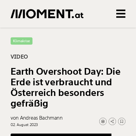
Gemerkte Inhalte
0
Treffer
0
Artikel
Klimakrise
VIDEO
Earth Overshoot Day: Die
Erde ist verbraucht und
Österreich besonders
gefräßig
von Andreas Bachmann
02. August 2023