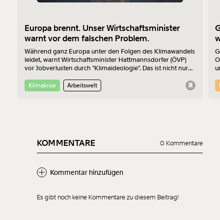
Europa brennt. Unser Wirtschaftsminister
G
warnt vor dem falschen Problem.
w
Während ganz Europa unter den Folgen des Klimawandels
G
leidet, warnt Wirtschaftsminister Hattmannsdorfer (ÖVP)
O
vor Jobverlusten durch "Klimaideologie". Das ist nicht nur
u
bedenklich, sondern auch wirtschaftlich betrachtet einfach
m
falsch.
S
Klimakrise
Arbeitswelt
K
P
KOMMENTARE
0 Kommentare
Kommentar hinzufügen
Es gibt noch keine Kommentare zu diesem Beitrag!
Neuen Kommentar