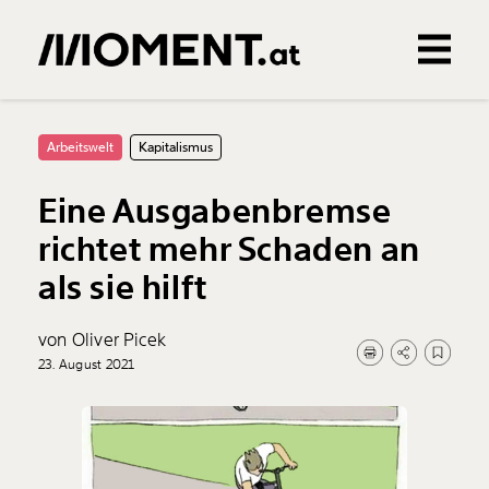
Gemerkte Inhalte
0
Treffer
0
Artikel
Arbeitswelt
Kapitalismus
Eine Ausgabenbremse
richtet mehr Schaden an
als sie hilft
von Oliver Picek
23. August 2021