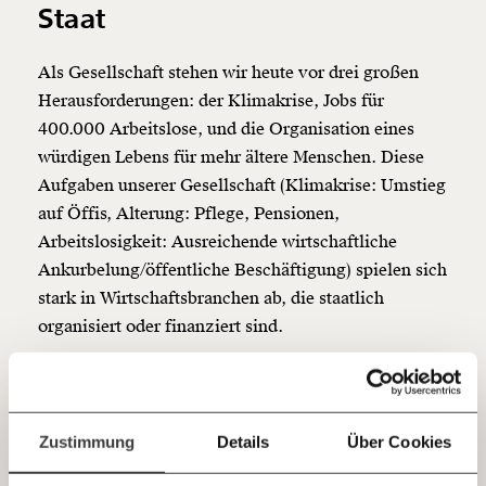
Staat
Veränderung
beginnt mit Dir!
Als Gesellschaft stehen wir heute vor drei großen
Herausforderungen: der Klimakrise, Jobs für
Werde
und wir können gemeinsam
Fördermitglied
400.000 Arbeitslose, und die Organisation eines
unsere Wirtschaft so gestalten, dass sie für alle
würdigen Lebens für mehr ältere Menschen. Diese
funktioniert. Unsere Recherchen sind für alle frei im
Aufgaben unserer Gesellschaft (Klimakrise: Umstieg
Netz. Unabhängig und werbefrei. Und das wird auch
auf Öffis, Alterung: Pflege, Pensionen,
so bleiben. Kämpf’ mit uns für den Fortschritt und
unterstütze uns mit Deinem Mitgliedsbeitrag.
Arbeitslosigkeit: Ausreichende wirtschaftliche
Ankurbelung/öffentliche Beschäftigung) spielen sich
Du überweist lieber direkt?
stark in Wirtschaftsbranchen ab, die staatlich
Hier unsere IBAN: AT34 4300 0498 0007 6017
organisiert oder finanziert sind.
Kontoinhaber: Momentum Institut - Verein für
sozialen Fortschritt
Auch, wenn es vielen aus ideologischen Motiven
Jetzt
Deine Spende absetzen:
Fragen und Antworten.
nicht gefällt. Um eine zeitlich begrenzte deutliche
Erhöhung der Staatsquote in den nächsten
einfach
Zustimmung
Details
Über Cookies
Jahrzehnten werden wir kaum herumkommen. Sonst
teilen.
lassen sich die Herausforderungen nicht bewältigen.