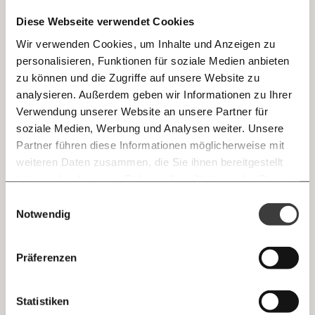
Diese Webseite verwendet Cookies
Wir verwenden Cookies, um Inhalte und Anzeigen zu
personalisieren, Funktionen für soziale Medien anbieten
E-Mail
zu können und die Zugriffe auf unsere Website zu
analysieren. Außerdem geben wir Informationen zu Ihrer
Immer auf dem Laufenden
Whatsapp
Verwendung unserer Website an unsere Partner für
bleiben mit unseren gratis
soziale Medien, Werbung und Analysen weiter. Unsere
E-Mail-Newslettern!
Partner führen diese Informationen möglicherweise mit
Telegram
weiteren Daten zusammen, die Sie ihnen bereitgestellt
haben oder die sie im Rahmen Ihrer Nutzung der Dienste
Ich werde Fördermitglied* …
gesammelt haben.
Knackig über die
Morgenmoment:
Einwilligungsauswahl
Messenger
wichtigsten Themen informiert bleiben -
Notwendig
monatlich
jährlich
morgens in deinem Posteingang
Facebook
Die guten Nachrichten der
Die Gute Woche:
Präferenzen
Welt nicht aus den Augen verlieren - immer
… mit einem Beitrag von* …
zum Wochenende
Mastodon
Statistiken
10€
20€