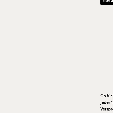
Bitte
a
Ob für
jeder "
Verspr