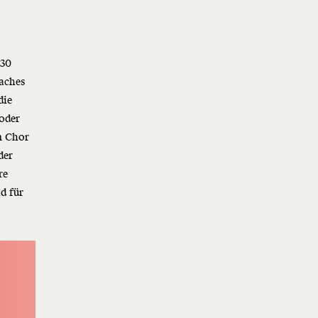
 30
faches
die
oder
m Chor
der
re
d für