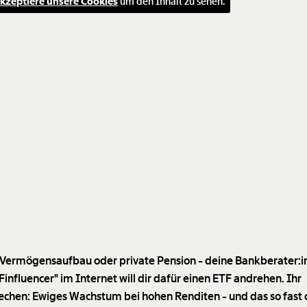
kzeptiere unsere Cookies
um den Inhalt zu sehen.
 Vermögensaufbau oder private Pension - deine Bankberater:i
Finfluencer" im Internet will dir dafür einen ETF andrehen. Ihr
echen: Ewiges Wachstum bei hohen Renditen - und das so fast