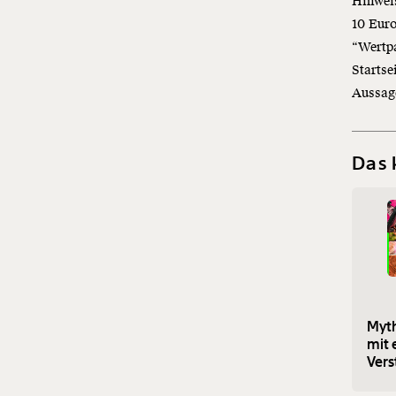
Hinweis
10 Euro
“Wertpa
Startse
Aussag
Das 
Myt
mit 
Vers
gem