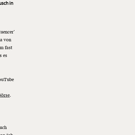
usch in
luencer’
da von
m fast
s es
YouTube
Börse
.
auch