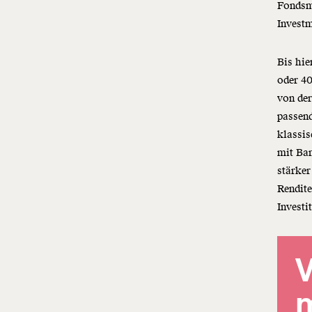
Fondsm
Investm
Bis hie
oder 40
von der
passen
klassi
mit Ban
stärker
Rendite
Investi
V
m