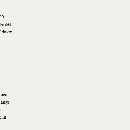
500
0% des
7 davon
h
nnen
lange
en
r in