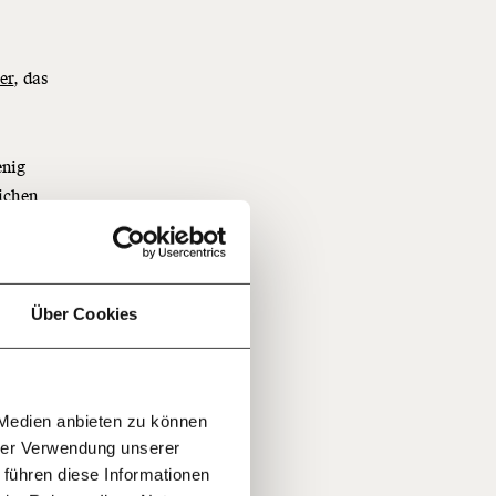
er
, das
f
enig
ichen
…
n
” Vor
ihn
it
jährlich
ratis
Über Cookies
rn!
20€
30€
r
 Medien anbieten zu können
100€
€
ment:
hrer Verwendung unserer
lativ
r die
 führen diese Informationen
n Themen
Grafik
.