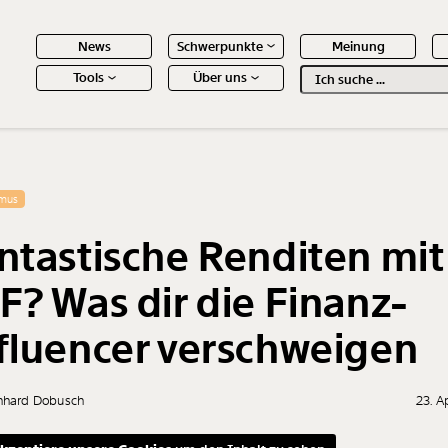
News
Schwerpunkte
Meinung
Tools
Über uns
Text
second
 Inhalte
smus
ntastische Renditen mit
F? Was dir die Finanz-
fluencer verschweigen
nhard Dobusch
23. A