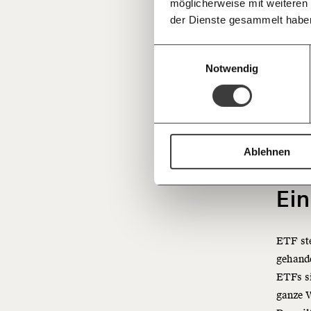
möglicherweise mit weiteren
Deine Spende absetzen:
Fragen und 
Sie zei
der Dienste gesammelt habe
Jahre h
Aktieni
Einwilligungsauswahl
Industr
Notwendig
Ja, Akt
als an
Anlagef
Ablehnen
breit z
Ein
ETF ste
gehande
ETFs si
ganze W