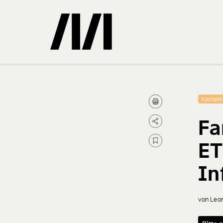
Gemerkte
Kapitali
Fa
0
Treffer
ET
In
von Leo