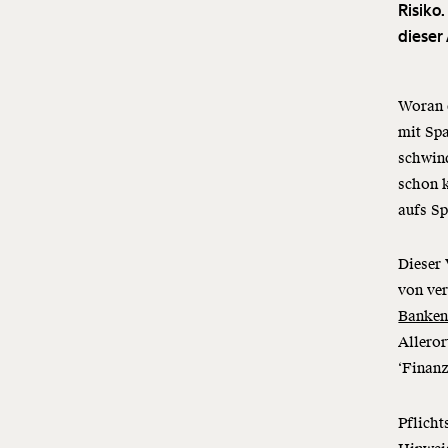
Risiko.
dieser
Woran e
mit Spa
schwind
schon k
aufs Sp
Dieser 
von ve
Banken
Allero
‘Finanz
Pflicht