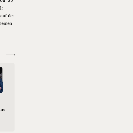
hon “ab
l:
 auf der
emeinen
Was