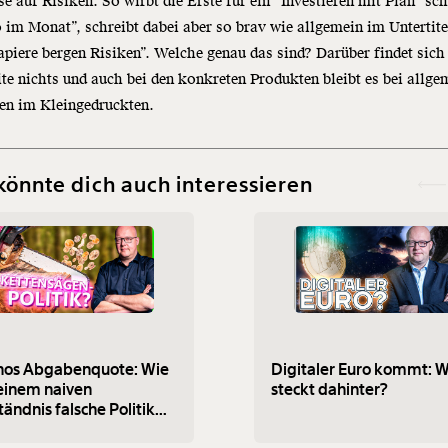
e auf Risiken. So wirbt die Erste für ein “Investieren mit Plan” sc
 im Monat”, schreibt dabei aber so brav wie allgemein im Untertite
piere bergen Risiken”. Welche genau das sind? Darüber findet sich
ite nichts und auch bei den konkreten Produkten bleibt es bei allg
en im Kleingedruckten.
könnte dich auch interessieren
hos Abgabenquote: Wie
Digitaler Euro kommt: 
einem naiven
steckt dahinter?
tändnis falsche Politik
acht wird