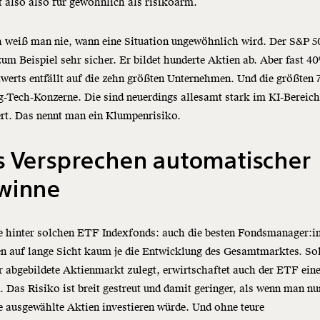
t also also für gewöhnlich als risikoarm.
h weiß man nie, wann eine Situation ungewöhnlich wird. Der S&P 
zum Beispiel sehr sicher. Er bildet hunderte Aktien ab. Aber fast 4
erts entfällt auf die zehn größten Unternehmen. Und die größten 
g-Tech-Konzerne. Die sind neuerdings allesamt stark im KI-Bereic
ert. Das nennt man ein Klumpenrisiko.
s Versprechen automatischer
winne
e hinter solchen ETF Indexfonds: auch die besten Fondsmanager:i
n auf lange Sicht kaum je die Entwicklung des Gesamtmarktes. So
r abgebildete Aktienmarkt zulegt, erwirtschaftet auch der ETF ein
 Das Risiko ist breit gestreut und damit geringer, als wenn man nu
e ausgewählte Aktien investieren würde. Und ohne teure