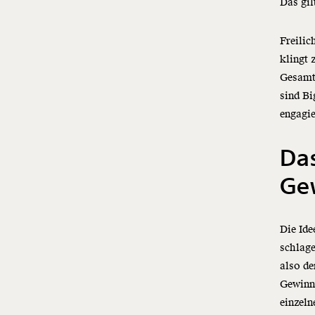
Das gil
Freilic
klingt 
Gesamtw
sind Bi
engagi
Da
Ge
Die Ide
schlage
also de
Gewinn.
einzeln