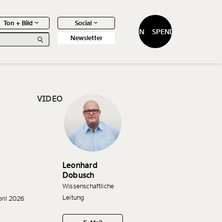
Ton + Bild
Social
SPENDEN
SPENDEN
Newsletter
VIDEO
0
Artikel
Leonhard
Dobusch
Wissenschaftliche
Leitung
pril 2026