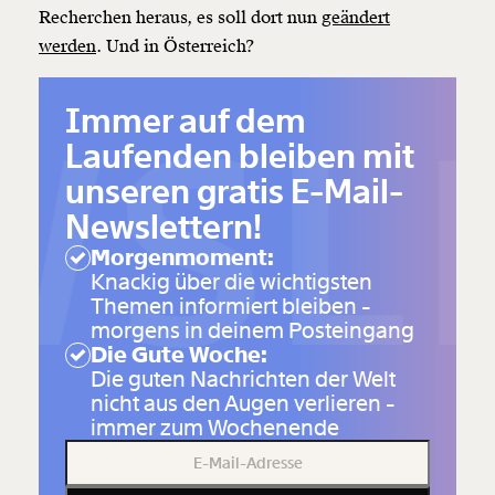
Recherchen heraus, es soll dort nun
geändert
werden
. Und in Österreich?
SLE
Immer auf dem
Laufenden bleiben mit
unseren gratis E-Mail-
Newslettern!
Morgenmoment:
Knackig über die wichtigsten
Themen informiert bleiben -
morgens in deinem Posteingang
Die Gute Woche:
Die guten Nachrichten der Welt
nicht aus den Augen verlieren -
immer zum Wochenende