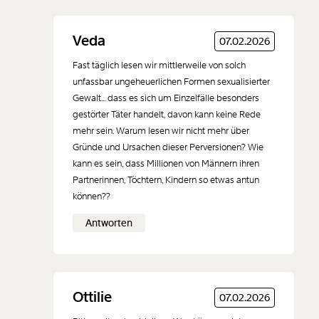
sichern und dokumentieren Spuren nach
gerichtlich gültigen Standards. Dusche
Neuen Kommentar
Veda
07.02.2026
nach einem möglichen Übergriff vor dem
hinzufügen
Besuch nicht und putze dir nicht die
Fast täglich lesen wir mittlerweile von solch
unfassbar ungeheuerlichen Formen sexualisierter
Zähne. Nimm Kleidung und andere
Gewalt... dass es sich um Einzelfälle besonders
Textilien mit, auf denen Spuren zu
gestörter Täter handelt, davon kann keine Rede
finden sein könnten (packe sie nicht in
mehr sein. Warum lesen wir nicht mehr über
Der Inhalt dieses Feldes wird nicht öffentlich zugänglich angezeigt.
Plastik ein, sondern in einen Papiersack).
Gründe und Ursachen dieser Perversionen? Wie
Ist keine dieser Ambulanzen für dich gut
kann es sein, dass Millionen von Männern ihren
erreichbar, kannst du dich an jedes
Partnerinnen, Töchtern, Kindern so etwas antun
Krankenhaus und jeden Arzt/jede Ärztin
können??
deines Vertrauens wenden. Versuche
Antworten
möglichst schnell dorthin zu gelangen –
viele Arten von K.o.-Tropfen lassen sich
in Harn und Blut nur für kurze Zeit
nachweisen.
Ottilie
07.02.2026
Wenn du benommen aufwachst und den