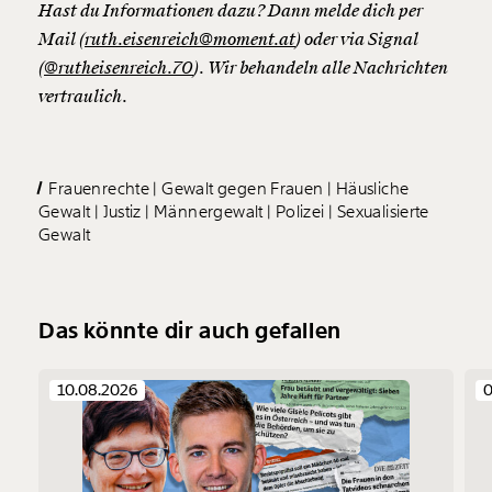
Ob Gisèle Pelicot in Avignon, „Daniela
Hast du Informationen dazu? Dann melde dich per
Gruber“ in Niederösterreich oder
Mail (
ruth.eisenreich@moment.at
) oder via Signal
„Marlene“ in Niedersachsen: Sie alle
(
@rutheisenreich.70
). Wir behandeln alle Nachrichten
ahnten nicht, was ihre damaligen Partner
vertraulich.
ihnen antaten – aber sie alle hatten
gesundheitliche Beschwerden, die sich im
Nachhinein durch die Verbrechen erklären
Frauenrechte
Gewalt gegen Frauen
Häusliche
ließen. Dazu gehörten recht allgemeine
Gewalt
Justiz
Männergewalt
Polizei
Sexualisierte
Gewalt
Symptome wie Kopfschmerzen,
Schwindelanfälle oder Durchfall und etwas
spezifischere wie extreme Müdigkeit (die
Betroffenen schliefen ohne ersichtlichen
Das könnte dir auch gefallen
Grund teils bis zum Nachmittag),
Gedächtnislücken, ein Bleigeschmack im
10.08.2026
0
Mund, gynäkologische Beschwerden oder
Schmerzen im Unterleib.
Was kannst du tun, falls du den Verdacht