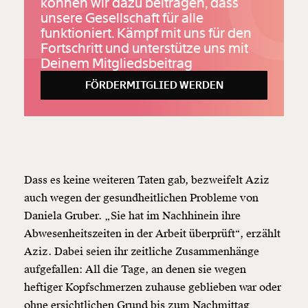
PPO
können wir dazu beitragen, dass
unsere Gesellschaft für alle
funktioniert. Kämpf mit uns für den
Fortschritt und unterstütze uns mit
Deinem Mitgliedsbeitrag
FÖRDERMITGLIED WERDEN
Dass es keine weiteren Taten gab, bezweifelt Aziz
auch wegen der gesundheitlichen Probleme von
Daniela Gruber. „Sie hat im Nachhinein ihre
Abwesenheitszeiten in der Arbeit überprüft“, erzählt
Aziz. Dabei seien ihr zeitliche Zusammenhänge
aufgefallen: All die Tage, an denen sie wegen
heftiger Kopfschmerzen zuhause geblieben war oder
ohne ersichtlichen Grund bis zum Nachmittag