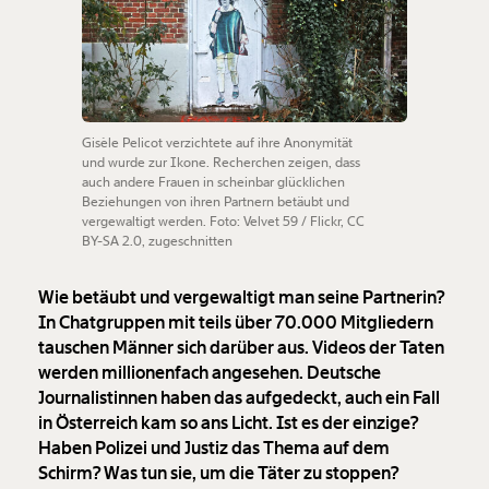
Gisèle Pelicot verzichtete auf ihre Anonymität
und wurde zur Ikone. Recherchen zeigen, dass
auch andere Frauen in scheinbar glücklichen
Beziehungen von ihren Partnern betäubt und
vergewaltigt werden. Foto:
Velvet 59 / Flickr
,
CC
BY-SA 2.0
, zugeschnitten
Wie betäubt und vergewaltigt man seine Partnerin?
In Chatgruppen mit teils über 70.000 Mitgliedern
tauschen Männer sich darüber aus. Videos der Taten
werden millionenfach angesehen. Deutsche
Journalistinnen haben das aufgedeckt, auch ein Fall
in Österreich kam so ans Licht. Ist es der einzige?
Haben Polizei und Justiz das Thema auf dem
Schirm? Was tun sie, um die Täter zu stoppen?