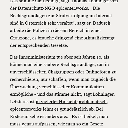
Das stimme nur bedingt, sagt Thomas Lohninger von
ausdrucken oder weiterleiten und verschenken
der Datenschutz-NGO epicenter.works. „Die
kannst.
Rechtsgrundlagen zur Strafverfolgung im Internet
sind in Österreich sehr veraltet“, sagt er. Dadurch
arbeite die Polizei in diesem Bereich in einer
Weiter
Grauzone, es brauche dringend eine Aktualisierung
1/3
der entsprechenden Gesetze.
Das Innenministerium tue aber seit Jahren so, als
könne man eine saubere Rechtsgrundlage, um in
unverschlüsselten Chatgruppen oder Onlineforen zu
recherchieren, nur schaffen, wenn man zugleich die
Überwachung verschlüsselter Kommunikation
ermögliche – und das stimme nicht, sagt Lohninger.
Letzteres ist
in vielerlei Hinsicht problematisch
,
epicenter.works lehnt es grundsätzlich ab. Bei
Ersterem sehe es anders aus. „Es ist heikel, man
muss genau aufpassen, wie man so ein Gesetz