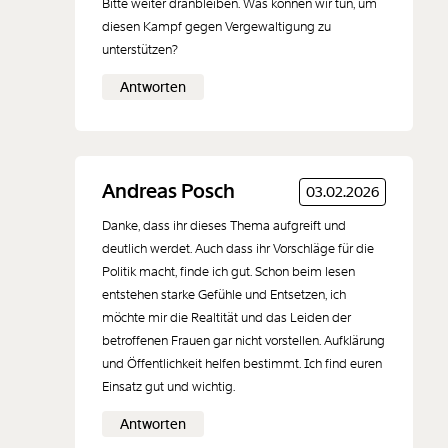
Bitte weiter dranbleiben. Was können wir tun, um
Verdacht hast, am Vorabend betäubt
diesen Kampf gegen Vergewaltigung zu
worden zu sein, kannst du noch zuhause
unterstützen?
selbst eine Urinprobe in einem Gefäß
sichern und sie möglichst schnell zum
Antworten
Arzt oder ins Krankenhaus bringen.
Nicht alle Labore können
Untersuchungen auf K.o.-Mittel
Andreas Posch
durchführen. Das können nur forensisch-
03.02.2026
toxikologische Labore. Bitte den Arzt
Danke, dass ihr dieses Thema aufgreift und
oder die Ärztin darum, deine Probe in ein
deutlich werdet. Auch dass ihr Vorschläge für die
solches spezialisiertes Labor zu
Politik macht, finde ich gut. Schon beim lesen
schicken.
entstehen starke Gefühle und Entsetzen, ich
möchte mir die Realtität und das Leiden der
In Haarproben können Substanzen über
betroffenen Frauen gar nicht vorstellen. Aufklärung
einen längeren Zeitraum nachweisbar
und Öffentlichkeit helfen bestimmt. Ich find euren
sein, vor allem, wenn sie wiederholt
Einsatz gut und wichtig.
verabreicht werden. Um die
Untersuchung einer Haarprobe
Antworten