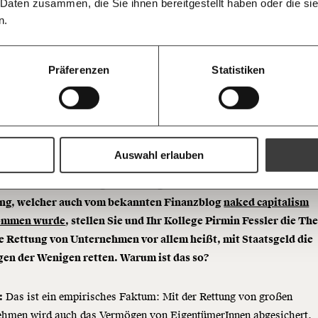
informiert b
 Daten zusammen, die Sie ihnen bereitgestellt haben oder die s
Ich spende einmalig
Antworten.
Threads
RSS
morgens in
großen Unternehmen
n.
Posteingan
20€
wird auch das Vermöge
Bluesky
Die Gute W
guten Nachr
100€
Präferenzen
Statistiken
von Eigentümern
Welt nicht 
Augen verlie
abgesichert.
immer zum
https://www.moment.at/story/martin-schuerz-coronahilfen-retten-vor-allem-vermoegen-der-eigentuemer/?utm_campaign=morgenmoment&utm_medium=email&utm_source=Revue%20newsletter
Ich möchte me
Wochenend
Du erhältst ein
PDF-Format, wel
und verschenken
Auswahl erlauben
: In einem Beitrag für das angesehene Institute for New Ec
Ich bin einverstanden, einen 
Newsletter zu erhalten. Mehr I
Datenschutz.
ng, welcher auch vom bekannten Finanzblog
naked capitalism
Weiter
ommen wurde
, stellen Sie und Ihr Kollege Pirmin Fessler die The
Anmelden
ie Rettung von Unternehmen vor allem heißt, mit Staatsgeld die
en der Wenigen retten. Warum ist das so?
:
Das ist ein empirisches Faktum: Mit der Rettung von großen
ehmen wird auch das Vermögen von EigentümerInnen abgesichert.