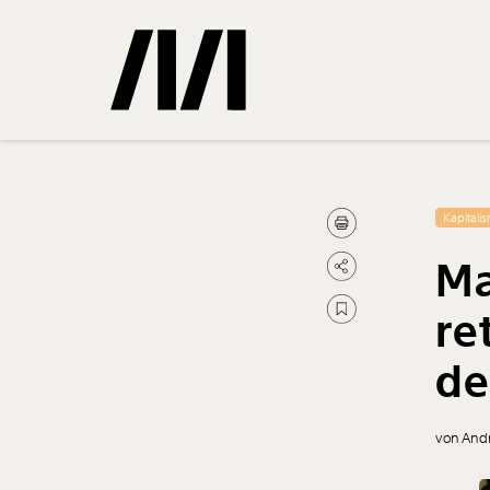
Gemerkte
Kapitali
Ma
0
Treffer
re
de
von And