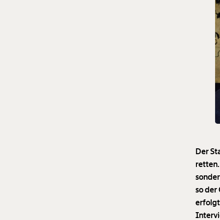
Der St
retten.
sonder
so der
erfolg
Interv