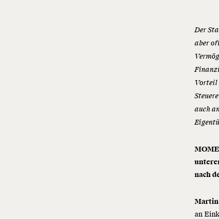
Der Sta
aber of
Vermöge
Finanz
Vorteil
Steuere
auch an
Eigentü
MOMENT
untere
nach d
Martin
an Ein