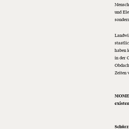
Mensche
und Ele
sondern
Landwi
staatli
haben k
in der 
Obdach
Zeiten 
MOMENT
existe
Schürz