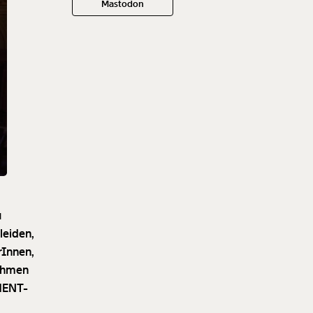
Mastodon
u
 leiden,
rInnen,
nahmen
OMENT-