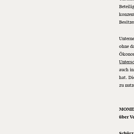
Beteil
konzen
Besitze
Unterne
ohne da
Ökonom
Untersc
auch in
hat. Di
zu nutz
MOMENT
über V
Schürz