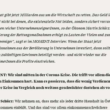
at gibt jetzt Milliarden aus um die Wirtschaft zu retten. Das Geld 
t nicht bei denen, die existenzielle Not leiden, sondern sichert vorra
n reicher UnternehmenseignerInnen, so der Ökonom Martin Schürz.
ierung der Rettungsmaßnahmen erfolgt zu Lasten der Vielen und zu
 weniger", sagt er im MOMENT-Interview. Wenn der Staat jetzt
innahmen aus der Bevölkerung in Unternehmen investiert, dann sollt
 zukünftigen Gewinnen beteiligt werden - und nicht wieder nur die
merInnen die Profite einstreichen.
: Wir sind mitten in der Corona-Krise. Die trifft vor allem di
n Einkommen hart. Kann es passieren, dass die wenig Verdiene
er Krise im Vergleich noch weitaus geschwächter dastehen als v
 Schürz:
Wir nehmen an, dass mehr als jeder dritte Haushalt in Ös
kommen einbüßt. Und das sind vor allem einkommensschwächere