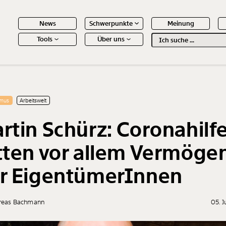
News
Schwerpunkte
Meinung
Tools
Über uns
Text
second
 Inhalte
smus
Arbeitswelt
rtin Schürz: Coronahilf
tten vor allem Vermöge
r EigentümerInnen
reas Bachmann
05. 