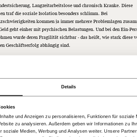
destsicherung, Langzeitarbeitslose und chronisch Kranke. Diese
n traf die soziale Isolation besonders schlimm. Bei
nzschwierigkeiten kommen ja immer mehrere Problemlagen zusa
eld geht einher mit psychischen Belastungen. Und bei den Ein-Per
hmen wurde deren Fragilität sichtbar - das heißt, wie stark diese 
Immer au
en Geschäftserfolg abhängig sind.
ng
dem
Ich werde Fördermitglied* 
Laufende
 Dir!
lten daher den Fokus verschieben: weg von den EigentümerInnen h
leidenden. Regierungen sollten sicherstellen, dass es heute niema
bleiben m
monatlich
ter geht als einer Person aus der Mittelschicht vor einem
unseren g
gemeinsam unsere Wirtschaft so
jahrhundert. Diesen Gedanken halte ich für gesellschaftspolitisch w
Details
E-Mail-
… mit einem Beitrag von* …
 Unsere Recherchen sind für alle frei
E-Mail
Whatsapp
ch
ste die Mindestsicherung deutlich anheben und das Arbeitsloseng
d das wird auch so bleiben.
Newslette
. Unsere Gesellschaft kann sich das leisten.
unterstütze uns mit Deinem
10€
.
Cookies
Telegram
Messenge
nhalte und Anzeigen zu personalisieren, Funktionen für soziale
50€
Morgenmo
Website zu analysieren. Außerdem geben wir Informationen zu I
Facebook
Mastodon
007 6017
Knackig übe
 für sozialen Fortschritt
Mit der Rettung von
r soziale Medien, Werbung und Analysen weiter. Unsere Partner
wichtigste