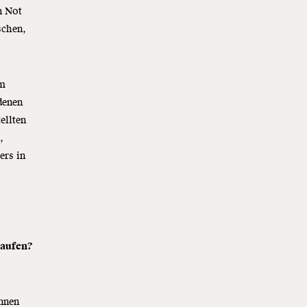
n Not
schen,
um
denen
ellten
,
ers in
laufen?
Innen