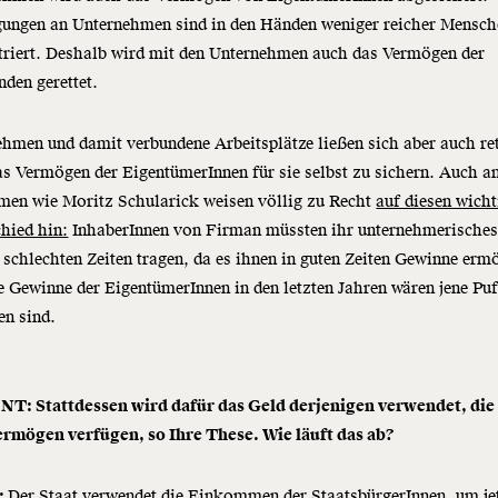
igungen an Unternehmen sind in den Händen weniger reicher Mensc
triert. Deshalb wird mit den Unternehmen auch das Vermögen der
nden gerettet.
hmen und damit verbundene Arbeitsplätze ließen sich aber auch ret
s Vermögen der EigentümerInnen für sie selbst zu sichern. Auch a
en wie Moritz Schularick weisen völlig zu Recht
auf diesen wicht
hied hin:
InhaberInnen von Firman müssten ihr unternehmerisches
 schlechten Zeiten tragen, da es ihnen in guten Zeiten Gewinne erm
e Gewinne der EigentümerInnen in den letzten Jahren wären jene Puf
en sind.
: Stattdessen wird dafür das Geld derjenigen verwendet, di
ermögen verfügen, so Ihre These. Wie läuft das ab?
:
Der Staat verwendet die Einkommen der StaatsbürgerInnen, um je