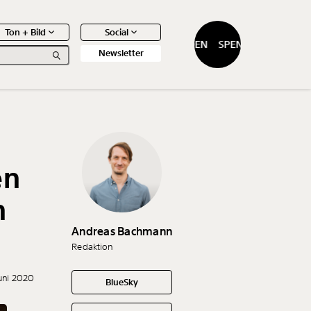
Ton + Bild
Social
SPENDEN
SPENDEN
Newsletter
en
0
Artikel
n
Andreas Bachmann
Redaktion
Juni 2020
BlueSky