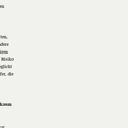
hen
ten,
ndere
igen
 Risiko
öglicht
fer, die
e kaum
tzt