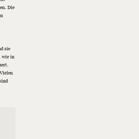
en. Die
en
d sie
 wie in
ert.
Vielen
sind