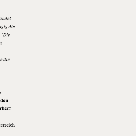
landet
ngig die
 "Die
m
e die
e
nden
orher?
terreich