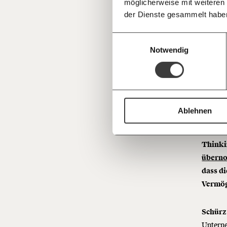
möglicherweise mit weiteren
Deine Spende absetzen:
Fragen und 
der Dienste gesammelt habe
Einwilligungsauswahl
Notwendig
Ablehnen
MOMENT
Thinki
übern
dass d
Vermög
Schürz
Untern