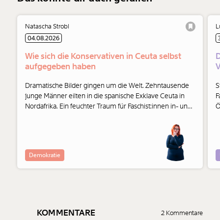
Natascha Strobl
L
04.08.2026
Wie sich die Konservativen in Ceuta selbst
D
aufgegeben haben
V
Dramatische Bilder gingen um die Welt. Zehntausende
S
junge Männer eilten in die spanische Exklave Ceuta in
F
Nordafrika. Ein feuchter Traum für Faschist:innen in- und
Ö
außerhalb der Parlamente. Und auch die Konservativen
haben ihre Seite gewählt.
Demokratie
KOMMENTARE
2 Kommentare