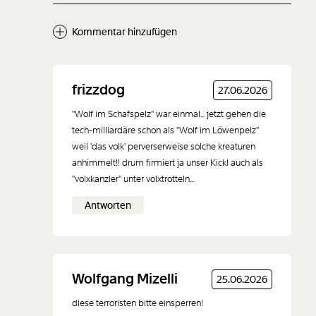
Kommentar hinzufügen
Neuen Kommentar
frizzdog
27.06.2026
hinzufügen
"Wolf im Schafspelz" war einmal... jetzt gehen die
tech-milliardäre schon als "Wolf im Löwenpelz"
weil 'das volk' perverserweise solche kreaturen
anhimmelt!! drum firmiert ja unser Kickl auch als
"volxkanzler" unter volxtrotteln...
Der Inhalt dieses Feldes wird nicht öffentlich zugänglich angezeigt.
Antworten
Wolfgang Mizelli
25.06.2026
diese terroristen bitte einsperren!