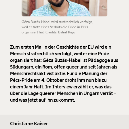
Géza Buzás-Hábel wird strafrechtlich verfolgt,
weil er trotz eines Verbots die Pride in Pécs
organisiert hat. Credits: Bálint Rigó
Zum ersten Mal in der Geschichte der EU wird ein
Mensch strafrechtlich verfolgt, weil er eine Pride
organisiert hat: Géza Buzás-Hábel ist Pädagoge aus
Südungarn, ein Rom, offen queer und seit Jahren als
Menschrechtsaktivist aktiv. Für die Planung der
Pécs-Pride am 4. Oktober droht ihm nun bis zu
einem Jahr Haft. Im Interview erzählt er, was das
über die Lage queerer Menschen in Ungarn verrät –
und was jetzt auf ihn zukommt.
Christiane Kaiser