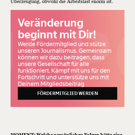
Überzeugung, obwohl die Arbeitslast enorm ist.
UPP
Veränderung
beginnt mit Dir!
Werde Fördermitglied und stütze
unseren Journalismus. Gemeinsam
können wir dazu beitragen, dass
unsere Gesellschaft für alle
funktioniert. Kämpf mit uns für den
Fortschritt und unterstütze uns mit
Deinem Mitgliedsbeitrag
FÖRDERMITGLIED WERDEN
MOMENT: Welche persönlichen Folgen hätte eine