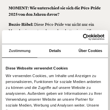
unterstütze uns mit Deinem Mitgliedsbeitrag.
MOMENT: Wie unterschied sie sich die Pécs-Pride
2025 von den Jahren davor?
Du überweist lieber direkt?
Hier unsere IBAN: AT34 4300 0498 0007 6017
Buzás-Hábel:
Diese Pécs-Pride war nicht nur ein
Kontoinhaber: Momentum Institut - Verein für
sozialen Fortschritt
Marsch wie sonst auch, sondern hatte eine größere
Botschaft: queere Menschen existieren, selbst wenn
Jetzt
Deine Spende absetzen:
Fragen und Antworten.
die Regierung versucht, uns zum Schweigen zu
einfach
bringen oder zu verbieten. Pécs war immer eine
Zustimmung
Details
Über Cookies
Stadt der Freiheit, der Vielfalt und des
teilen.
Zusammenlebens von Minderheiten und wenn wir
Diese Webseite verwendet Cookies
nicht einmal hier für uns selbst einstehen, wo dann?
Wir verwenden Cookies, um Inhalte und Anzeigen zu
Sehr positiv und wirklich neu war, dass erstmals der
personalisieren, Funktionen für soziale Medien anbieten
E-Mail
Bürgermeister sowohl bei der Eröffnung des
zu können und die Zugriffe auf unsere Website zu
„Freedom of My Identity“
-Menschenrechtsfestivals,
analysieren. Außerdem geben wir Informationen zu Ihrer
Immer auf dem Laufenden
das im Auftakt zur Pride und darüber hinaus
Whatsapp
Verwendung unserer Website an unsere Partner für
bleiben mit unseren gratis
stattfindet, als auch bei der Pride selbst eine Rede
soziale Medien, Werbung und Analysen weiter. Unsere