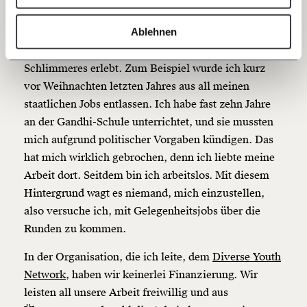
Staatsanwaltschaft noch keine Unterlagen erhalten.
20€
40€
https://www.moment.at/story/pride-ungarn/?utm_campaign=morgenmoment&utm_medium=referral&utm_source=morgen.moment.at
Kopieren
Ablehnen
Um ehrlich zu sein, betrifft mich dieses Verfahren
60€
100€
emotional nicht sehr. Ich habe im vergangenen Jahr
Schlimmeres erlebt. Zum Beispiel wurde ich kurz
150€
€
vor Weihnachten letzten Jahres aus all meinen
staatlichen Jobs entlassen. Ich habe fast zehn Jahre
an der Gandhi-Schule unterrichtet, und sie mussten
Ich möchte meine Spende verschenken.
Du erhältst eine E-Mail mit deiner
mich aufgrund politischer Vorgaben kündigen. Das
Geschenkurkunde im PDF-Format, welche Du
hat mich wirklich gebrochen, denn ich liebte meine
ausdrucken oder weiterleiten und verschenken
kannst.
Arbeit dort. Seitdem bin ich arbeitslos. Mit diesem
Hintergrund wagt es niemand, mich einzustellen,
also versuche ich, mit Gelegenheitsjobs über die
Runden zu kommen.
Weiter
1/3
In der Organisation, die ich leite, dem
Diverse Youth
Network
, haben wir keinerlei Finanzierung. Wir
leisten all unsere Arbeit freiwillig und aus