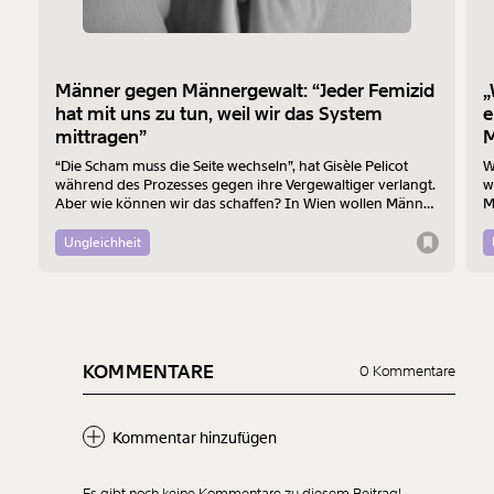
Männer gegen Männergewalt: “Jeder Femizid
„
hat mit uns zu tun, weil wir das System
e
mittragen”
M
“Die Scham muss die Seite wechseln”, hat Gisèle Pelicot
W
während des Prozesses gegen ihre Vergewaltiger verlangt.
w
Aber wie können wir das schaffen? In Wien wollen Männer
M
am 7. August mit einem “Walk of Shame” gegen
B
Männergewalt den ersten Schritt machen.
d
Ungleichheit
KOMMENTARE
0 Kommentare
Kommentar hinzufügen
Es gibt noch keine Kommentare zu diesem Beitrag!