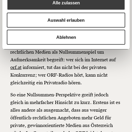
Gemeinsame
Alle zulassen
Anmelden
Herausforderungen für Private
Bluesky
Ich spende einmalig
und ORF
Auswahl erlauben
20€
40€
https://www.moment.at/story/private-medien-orf/?utm_source=gutewoche&utm_medium=referral&utm_campaign=gutewoche
Kopieren
Grund dafür ist eine Perspektive, die den
Ablehnen
60€
100€
Wettbewerb zwischen privaten und öffentlich-
rechtlichen Medien als Nullsummenspiel um
150€
€
Aufmerksamkeit begreift: wer sich im Internet auf
orf.at
informiert, tut das nicht bei der privaten
Konkurrenz; wer ORF-Radios hört, kann nicht
Ich möchte meine Spende verschenken.
Du erhältst eine E-Mail mit deiner
gleichzeitig ein Privatradio hören.
Geschenkurkunde im PDF-Format, welche Du
ausdrucken oder weiterleiten und verschenken
So eine Nullsummen-Perspektive greift jedoch
kannst.
gleich in mehrfacher Hinsicht zu kurz. Erstens ist es
alles andere als ausgemacht, dass aus weniger
öffentlich-rechtlichen Angeboten mehr Geld für
Weiter
private, gewinnorientierte Medien aus Österreich