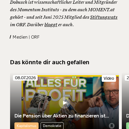
Dobusch ist wissenschaftlicher Leiter und Mitgründer
des Momentum Instituts - zu dem auch MOMENT.at
gehört - und seit Juni 2025 Mitglied des
Stiftungsrats
im ORF. Darüber
bloggt
er auch.
Medien
ORF
Das könnte dir auch gefallen
08.07.2026
2
Video
Die Pension über Aktien zu finanzieren ist
D
nicht nur riskant. Sie macht die Finanzmärkte
M
Kapitalismus
Demokratie
mächtiger