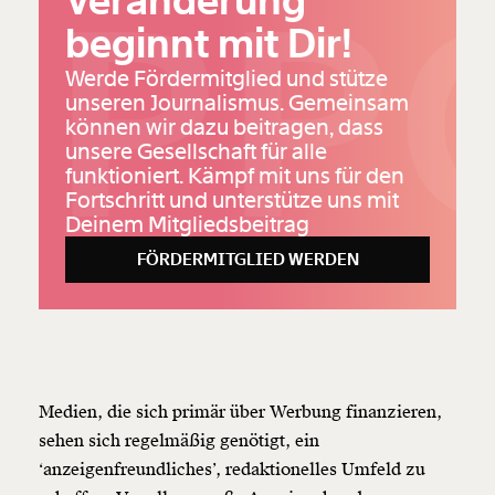
PPO
Veränderung
beginnt mit Dir!
Werde Fördermitglied und stütze
unseren Journalismus. Gemeinsam
können wir dazu beitragen, dass
unsere Gesellschaft für alle
funktioniert. Kämpf mit uns für den
Fortschritt und unterstütze uns mit
Deinem Mitgliedsbeitrag
FÖRDERMITGLIED WERDEN
Medien, die sich primär über Werbung finanzieren,
sehen sich regelmäßig genötigt, ein
‘anzeigenfreundliches’, redaktionelles Umfeld zu