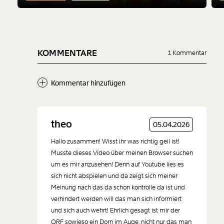
KOMMENTARE
1 Kommentar
Kommentar hinzufügen
Neuen Kommentar
theo
05.04.2026
hinzufügen
Hallo zusammen! Wisst ihr was richtig geil ist!
Musste dieses Video über meinen Browser suchen
um es mir anzusehen! Denn auf Youtube lies es
sich nicht abspielen und da zeigt sich meiner
Meinung nach das da schon kontrolle da ist und
Der Inhalt dieses Feldes wird nicht öffentlich zugänglich angezeigt.
verhindert werden will das man sich informiert
und sich auch wehrt! Ehrlich gesagt ist mir der
ORF sowieso ein Dorn im Auge, nicht nur das man