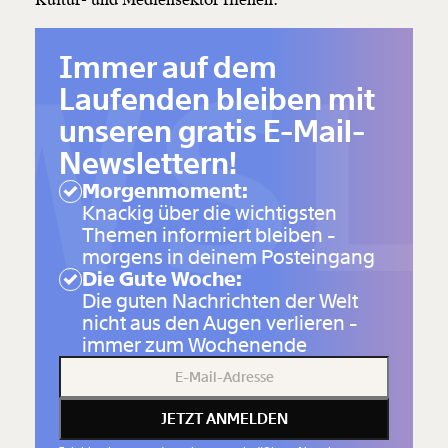
Kultur- und Mediensektor fliehen.
WSL
Immer auf dem
Laufenden bleiben mit
unseren gratis E-Mail-
Newslettern!
Morgenmoment:
Knackig über die wichtigsten
Themen informiert bleiben -
morgens in deinem Posteingang
Die Gute Woche:
Die guten Nachrichten der Welt
nicht aus den Augen verlieren -
immer zum Wochenende
JETZT ANMELDEN