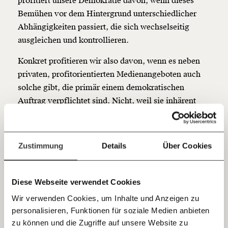
profitiert unsere Demokratie davon, wenn dieses
unsere Wirtschaft so gestalten, dass sie für alle
Bemühen vor dem Hintergrund unterschiedlicher
funktioniert. Unsere Recherchen sind für alle frei im
Abhängigkeiten passiert, die sich wechselseitig
Netz. Unabhängig und werbefrei. Und das wird auch
so bleiben. Kämpf’ mit uns für den Fortschritt und
ausgleichen und kontrollieren.
unterstütze uns mit Deinem Mitgliedsbeitrag.
Konkret profitieren wir also davon, wenn es neben
Du überweist lieber direkt?
privaten, profitorientierten Medienangeboten auch
Hier unsere IBAN: AT34 4300 0498 0007 6017
solche gibt, die primär einem demokratischen
Kontoinhaber: Momentum Institut - Verein für
Auftrag verpflichtet sind. Nicht, weil sie inhärent
sozialen Fortschritt
besser wären, sondern weil sie mit anderen
Jetzt
Deine Spende absetzen:
Fragen und Antworten.
Abhängigkeiten zu kämpfen haben und unsere
demokratische Öffentlichkeit robuster ist, wenn
einfach
Zustimmung
Details
Über Cookies
nicht nur eine Medienlogik dominiert.
teilen.
Die Krise der Medien
Diese Webseite verwendet Cookies
Wir verwenden Cookies, um Inhalte und Anzeigen zu
Mit dem Internet wandern allerdings auch die
personalisieren, Funktionen für soziale Medien anbieten
E-Mail
Werbegelder von den großen Medien weg.
zu können und die Zugriffe auf unsere Website zu