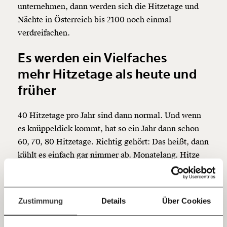
Veränderung
unternehmen, dann werden sich die
Hitzetage
und
Nächte in Österreich bis 2100 noch einmal
beginnt mit Dir!
verdreifachen.
Werde
und wir können gemeinsam
Fördermitglied
Es werden ein Vielfaches
unsere Wirtschaft so gestalten, dass sie für alle
mehr
Hitzetage
als heute und
funktioniert. Unsere Recherchen sind für alle frei im
Netz. Unabhängig und werbefrei. Und das wird auch
früher
so bleiben. Kämpf’ mit uns für den Fortschritt und
unterstütze uns mit Deinem Mitgliedsbeitrag.
40
Hitzetage
pro Jahr sind dann normal. Und wenn
Du überweist lieber direkt?
es knüppeldick kommt, hat so ein Jahr dann schon
Hier unsere IBAN: AT34 4300 0498 0007 6017
60, 70, 80
Hitzetage
. Richtig gehört: Das heißt, dann
Kontoinhaber: Momentum Institut - Verein für
kühlt es einfach gar nimmer ab. Monatelang. Hitze
sozialen Fortschritt
wird in Europa unser größtes Problem. Deutlich
Jetzt
Deine Spende absetzen:
Fragen und Antworten.
mehr Menschen werden durch Hitzewellen sterben
als durch andere Wetterextreme wie Stürme oder
einfach
Zustimmung
Details
Über Cookies
Hochwasser.
teilen.