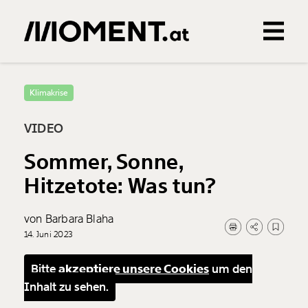
Gemerkte Inhalte
0
Treffer
0
Artikel
Klimakrise
VIDEO
Sommer, Sonne,
Hitzetote: Was tun?
von Barbara Blaha
14. Juni 2023
Bitte
akzeptiere unsere Cookies
um den
Inhalt zu sehen.