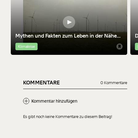
Mythen und Fakten zum Leben in der Nähe
D
von Windrädern
M
Klimakrise
KOMMENTARE
0 Kommentare
Kommentar hinzufügen
Es gibt noch keine Kommentare zu diesem Beitrag!
Neuen Kommentar
hinzufügen