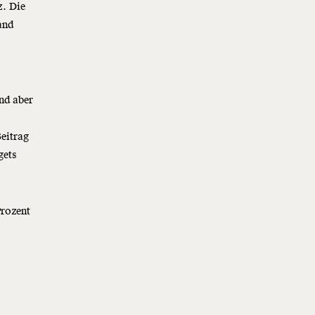
z. Die
and
nd aber
eitrag
gets
Prozent
t