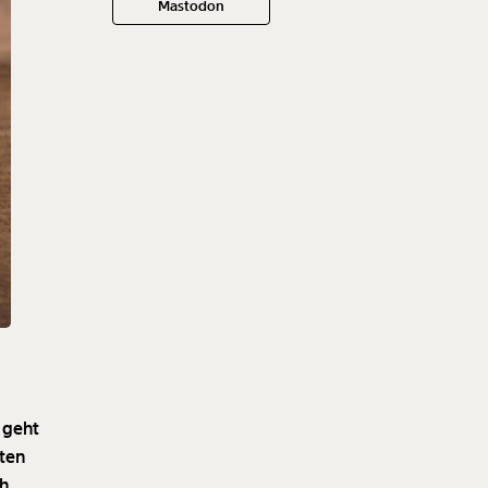
Mastodon
s geht
lten
ch