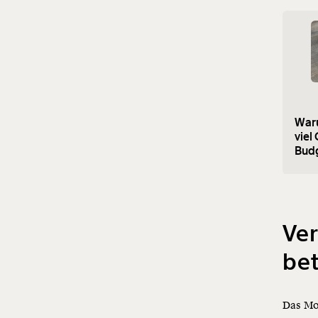
Waru
viel
Bud
Ver
be
Das Mo