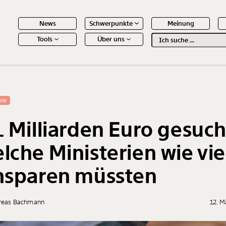
News
Schwerpunkte
Meinung
Tools
Über uns
Text
second
 Inhalte
tie
1 Milliarden Euro gesuch
lche Ministerien wie vie
nsparen müssten
reas Bachmann
12. M