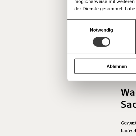
möglicherweise mit weiteren
Deine Spende absetzen:
Fragen und 
der Dienste gesammelt habe
Einwilligungsauswahl
Wie stark i
Notwendig
Am unt
Kultur,
Wissen
Ablehnen
unters
Wa
Sa
Gespart
laufend