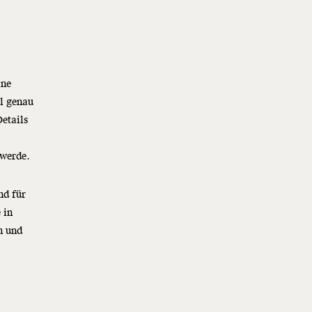
l
lne
l genau
Details
 werde.
nd für
 in
n und