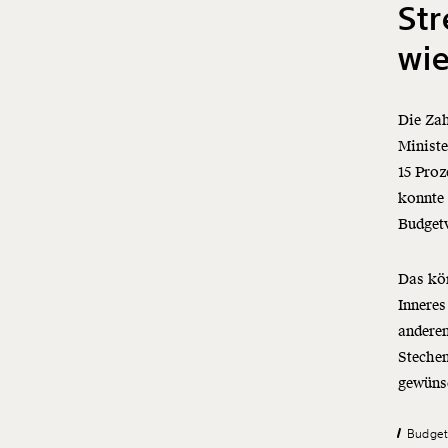
Str
wie
Die Zah
Minist
15 Proz
konnte 
Budgetv
Das kön
Inneres
anderen
Stechen
gewünsc
Budget