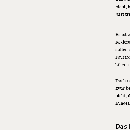
nicht,
hart tr
Es ist 
Regieru
sollen 
Faustre
kürzen
Doch n
zwar be
nicht, 
Bundes
Das 