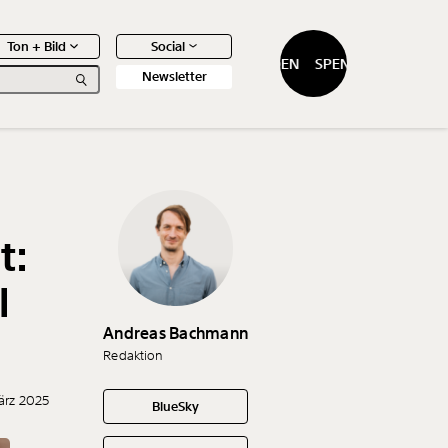
Ton + Bild
Social
SPENDEN
SPENDEN
Newsletter
t:
0
Artikel
l
Andreas Bachmann
Redaktion
ärz 2025
BlueSky