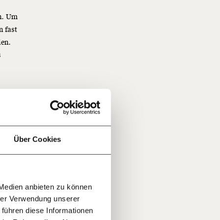
en. Um
n fast
ien.
s
o
f
…
n
it
jährlich
ratis
Über Cookies
rn!
20€
30€
r
 Medien anbieten zu können
100€
€
ment:
hrer Verwendung unserer
r die
 führen diese Informationen
n Themen