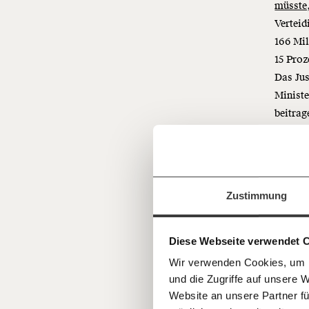
müsste
Verteid
166 Mil
15 Proz
Das Jus
Ministe
Veränderu
beitrag
beginnt mit
Jetzt
Werde
Fördermitglied
und wir können 
Zustimmung
gestalten, dass sie für alle funktioniert.
einfa
im Netz. Unabhängig und werbefrei. Un
Kämpf’ mit uns für den Fortschritt und 
teilen
Diese Webseite verwendet 
Mitgliedsbeitrag.
Wir verwenden Cookies, um I
Du überweist lieber direkt?
und die Zugriffe auf unsere 
Hier unsere IBAN: AT34 4300 0498 0
Kontoinhaber: Momentum Institut - Verein
Website an unsere Partner fü