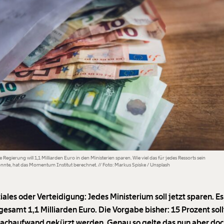
e Regierung will 1,1 Milliarden Euro in den Ministerien sparen. Wie viel das für jedes Ressorts sein
nnte, hat das Momentum Institut berechnet. // Foto: Markus Spiske / Unsplash
iales oder Verteidigung: Jedes Ministerium soll jetzt sparen. E
gesamt 1,1 Milliarden Euro. Die Vorgabe bisher: 15 Prozent sol
achaufwand gekürzt werden. Genau so gelte das nun aber do