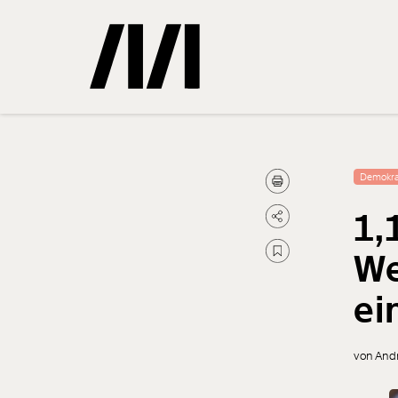
Gemerkte
Demokra
1,
0
Treffer
We
ei
von And