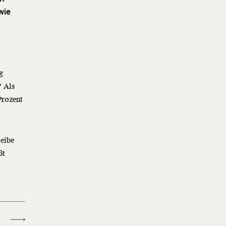
wie
g
? Als
Prozent
eibe
ßt