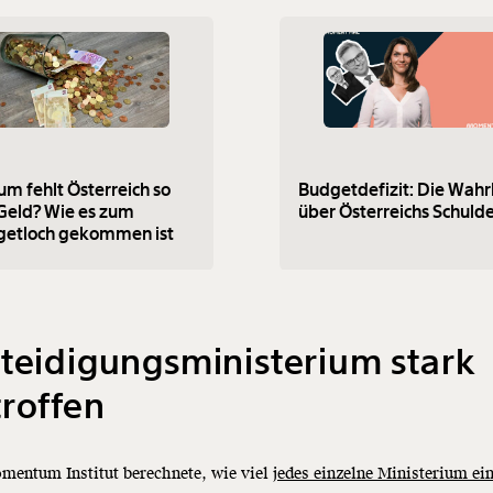
m fehlt Österreich so
Budgetdefizit: Die Wahr
 Geld? Wie es zum
über Österreichs Schuld
getloch gekommen ist
teidigungsministerium stark
troffen
mentum Institut berechnete, wie viel
jedes einzelne Ministerium ei