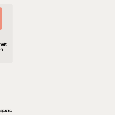
heit
en
nsparen