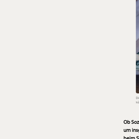
Di
kö
Ob Soz
um ins
beim S