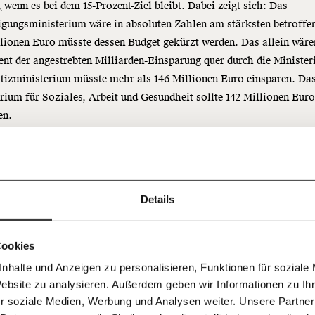
,
wenn es bei dem 15-Prozent-Ziel bleibt. Dabei zeigt sich: Das
igungsministerium wäre in absoluten Zahlen am stärksten betroff
lionen Euro müsste dessen Budget gekürzt werden. Das allein wäre
ent der angestrebten Milliarden-Einsparung quer durch die Minister
tizministerium müsste mehr als 146 Millionen Euro einsparen. Da
rium für Soziales, Arbeit und Gesundheit sollte 142 Millionen Eur
Immer au
ng
en.
dem
Ich werde Fördermitglied* 
Laufende
 Dir!
bleiben m
monatlich
unseren g
gemeinsam unsere Wirtschaft so
Details
E-Mail-
… mit einem Beitrag von* …
 Unsere Recherchen sind für alle frei
E-Mail
Whatsapp
ch
d das wird auch so bleiben.
Newslette
unterstütze uns mit Deinem
10€
.
Cookies
Telegram
Messenge
nhalte und Anzeigen zu personalisieren, Funktionen für soziale
50€
Morgenmo
Website zu analysieren. Außerdem geben wir Informationen zu I
Facebook
Mastodon
007 6017
Knackig übe
 für sozialen Fortschritt
r soziale Medien, Werbung und Analysen weiter. Unsere Partner
wichtigste