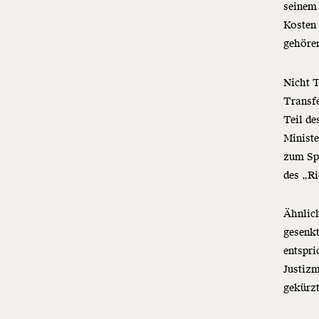
seinem 
Kosten
gehöre
Nicht T
Transfe
Teil de
Ministe
zum Spa
des „R
Ähnlic
gesenkt
entspri
Justiz
gekürz