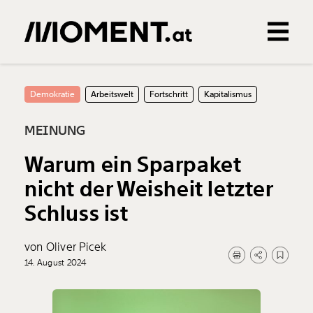
Gemerkte Inhalte
0
Treffer
0
Artikel
Demokratie
Arbeitswelt
Fortschritt
Kapitalismus
MEINUNG
Warum ein Sparpaket
nicht der Weisheit letzter
Schluss ist
von Oliver Picek
14. August 2024