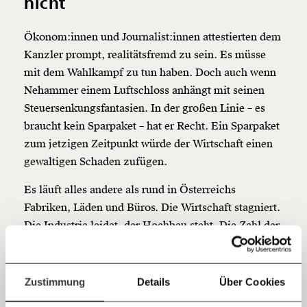
nicht
Veränderung
Ökonom:innen und Journalist:innen attestierten dem
beginnt mit Dir!
Kanzler prompt, realitätsfremd zu sein. Es müsse
mit dem Wahlkampf zu tun haben. Doch auch wenn
Werde
und wir können gemeinsam
Fördermitglied
Nehammer einem Luftschloss anhängt mit seinen
unsere Wirtschaft so gestalten, dass sie für alle
Steuersenkungsfantasien. In der großen Linie – es
funktioniert. Unsere Recherchen sind für alle frei im
Netz. Unabhängig und werbefrei. Und das wird auch
braucht kein Sparpaket – hat er Recht. Ein Sparpaket
so bleiben. Kämpf’ mit uns für den Fortschritt und
zum jetzigen Zeitpunkt würde der Wirtschaft einen
unterstütze uns mit Deinem Mitgliedsbeitrag.
gewaltigen Schaden zufügen.
Du überweist lieber direkt?
Es läuft alles andere als rund in Österreichs
Hier unsere IBAN: AT34 4300 0498 0007 6017
Fabriken, Läden und Büros. Die Wirtschaft stagniert.
Kontoinhaber: Momentum Institut - Verein für
sozialen Fortschritt
Die Industrie leidet, der Hochbau steht. Die Zahl der
Firmenkonkurse steigt. Die Arbeitslosen werden
Jetzt
Deine Spende absetzen:
Fragen und Antworten.
mehr. Der AMS-Chef wundert sich, wo der
einfach
vorhergesagte Aufschwung bleibt. Die Prognose-
Zustimmung
Details
Über Cookies
Institute schämen sich, weil sie schon wieder ihre