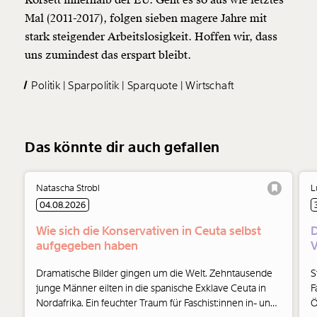
Mal (2011-2017), folgen sieben magere Jahre mit
stark steigender Arbeitslosigkeit. Hoffen wir, dass
uns zumindest das erspart bleibt.
Politik
Sparpolitik
Sparquote
Wirtschaft
Das könnte dir auch gefallen
Natascha Strobl
L
04.08.2026
Wie sich die Konservativen in Ceuta selbst
D
aufgegeben haben
V
Dramatische Bilder gingen um die Welt. Zehntausende
S
junge Männer eilten in die spanische Exklave Ceuta in
F
Nordafrika. Ein feuchter Traum für Faschist:innen in- und
Ö