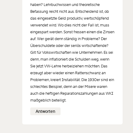
haben? Lehrbuchwissen und theoretische
Befassung reicht nicht aus. Entscheidend ist, ob
Der Inhalt dieses Feldes wird nicht öffentlich zugänglich angezeigt.
das eingesetzte Geld produktiv, wertschöpfend
verwendet wird. Wo dies nicht der Fall ist, muss
eingespart werden. Sonst fressen einen die Zinsen
auf. Wer gerät denn ständig in Probleme? Der
Überschuldete oder der seriös wirtschaftende?
Gilt für Volkswirtschaften wie Unternehmen. Es sei
denn, man inflationiert die Schulden weg, wenn
Sie jetzt VW-Lehre herbeiziehen möchten. Das
erzeugt aber wieder einen Rattenschwanz an
Problemen, kreiert Instabilität. Die 1930er sind ein
schlechtes Beispiel, denn an der Misere waren
auch die heftigen Reparationszahlungen aus WKI
maßgeblich beteiligt.
Antworten