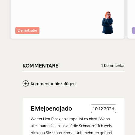
außerhalb der Parlamente. Und auch die Konservativen
haben ihre Seite gewählt.
Demokratie
KOMMENTARE
1 Kommentar
Kommentar hinzufügen
Neuen Kommentar
Elviejoenojado
10.12.2024
hinzufügen
Werter Herr Picek, so simpel ist es nicht. "Wenn
alle sparen fallen sie auf die Schnauze". Ich weis
nicht, ob Sie schon einmal Unternehmen geführt