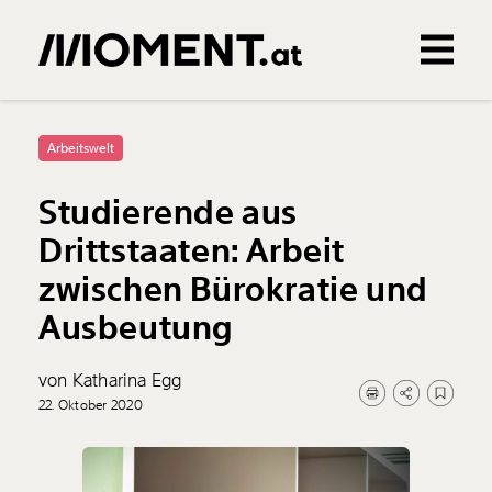
Gemerkte Inhalte
0
Treffer
0
Artikel
Arbeitswelt
Studierende aus
Drittstaaten: Arbeit
zwischen Bürokratie und
Ausbeutung
von Katharina Egg
22. Oktober 2020