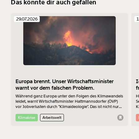
Das könnte dir auch gefallen
29.07.2026
1
Europa brennt. Unser Wirtschaftsminister
I
warnt vor dem falschen Problem.
f
Während ganz Europa unter den Folgen des Klimawandels
H
leidet, warnt Wirtschaftsminister Hattmannsdorfer (ÖVP)
S
vor Jobverlusten durch "Klimaideologie". Das ist nicht nur
K
bedenklich, sondern auch wirtschaftlich betrachtet einfach
Z
falsch.
Klimakrise
Arbeitswelt