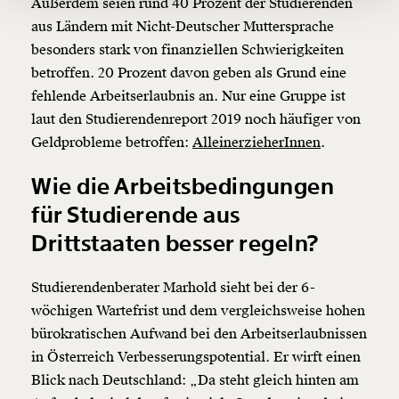
Außerdem seien rund 40 Prozent der Studierenden
aus Ländern mit Nicht-Deutscher Muttersprache
Ich möchte meine Spende verschenken.
Du erhältst eine E-Mail mit deiner
besonders stark von finanziellen Schwierigkeiten
Geschenkurkunde im PDF-Format, welche Du
betroffen. 20 Prozent davon geben als Grund eine
ausdrucken oder weiterleiten und verschenken
kannst.
fehlende Arbeitserlaubnis an. Nur eine Gruppe ist
laut den Studierendenreport 2019 noch häufiger von
Geldprobleme betroffen:
AlleinerzieherInnen
.
Weiter
Wie die Arbeitsbedingungen
1/3
für Studierende aus
Drittstaaten besser regeln?
Studierendenberater Marhold sieht bei der 6-
wöchigen Wartefrist und dem vergleichsweise hohen
bürokratischen Aufwand bei den Arbeitserlaubnissen
in Österreich Verbesserungspotential. Er wirft einen
Blick nach Deutschland: „Da steht gleich hinten am