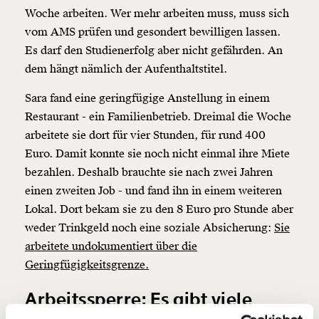
Woche arbeiten. Wer mehr arbeiten muss, muss sich
vom AMS prüfen und gesondert bewilligen lassen.
Es darf den Studienerfolg aber nicht gefährden. An
dem hängt nämlich der Aufenthaltstitel.
Veränderung
Sara fand eine geringfügige Anstellung in einem
beginnt mit Dir!
Restaurant - ein Familienbetrieb. Dreimal die Woche
arbeitete sie dort für vier Stunden, für rund 400
Werde
und wir können gemeinsam
Euro. Damit konnte sie noch nicht einmal ihre Miete
Fördermitglied
unsere Wirtschaft so gestalten, dass sie für alle
bezahlen. Deshalb brauchte sie nach zwei Jahren
funktioniert. Unsere Recherchen sind für alle frei im
einen zweiten Job - und fand ihn in einem weiteren
Netz. Unabhängig und werbefrei. Und das wird auch
Lokal. Dort bekam sie zu den 8 Euro pro Stunde aber
so bleiben. Kämpf’ mit uns für den Fortschritt und
weder Trinkgeld noch eine soziale Absicherung:
Sie
unterstütze uns mit Deinem Mitgliedsbeitrag.
arbeitete undokumentiert über die
Du überweist lieber direkt?
Geringfügigkeitsgrenze.
Hier unsere IBAN: AT34 4300 0498 0007 6017
Kontoinhaber: Momentum Institut - Verein für
Arbeitssperre: Es gibt viele
sozialen Fortschritt