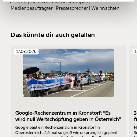
Comic
Hebel der Macht
Krampus
Medienbeauftragter
Pressesprecher
Weihnachten
150€
€
Ich möchte meine Spende verschenken.
Das könnte dir auch gefallen
Du erhältst eine E-Mail mit deiner
Geschenkurkunde im PDF-Format, welche Du
ausdrucken oder weiterleiten und verschenken
17.07.2026
1
kannst.
Weiter
1/3
Google-Rechenzentrum in Kronstorf: “Es
I
wird null Wertschöpfung geben in Österreich”
f
Google baut ein Rechenzentrum in Kronstorf in
H
Oberösterreich: 2,5 mal so groß wie ursprünglich geplant
S