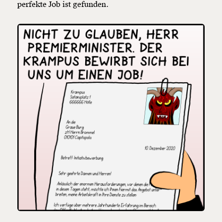
perfekte Job ist gefunden.
Veränderung
beginnt mit Dir!
Werde
und wir können gemeinsam
Fördermitglied
unsere Wirtschaft so gestalten, dass sie für alle
funktioniert. Unsere Recherchen sind für alle frei im
Netz. Unabhängig und werbefrei. Und das wird auch
so bleiben. Kämpf’ mit uns für den Fortschritt und
unterstütze uns mit Deinem Mitgliedsbeitrag.
Du überweist lieber direkt?
Hier unsere IBAN: AT34 4300 0498 0007 6017