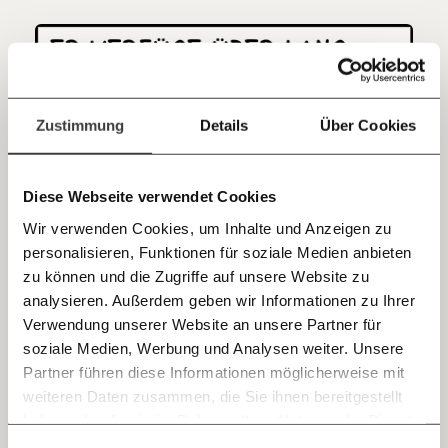
Kontoinhaber: Momentum Institut - Verein für
sozialen Fortschritt
Jetzt
Deine Spende absetzen:
Fragen und Antworten.
einfach
Zustimmung
Details
Über Cookies
teilen.
Diese Webseite verwendet Cookies
Wir verwenden Cookies, um Inhalte und Anzeigen zu
personalisieren, Funktionen für soziale Medien anbieten
E-Mail
zu können und die Zugriffe auf unsere Website zu
analysieren. Außerdem geben wir Informationen zu Ihrer
Immer auf dem Laufenden
Whatsapp
Verwendung unserer Website an unsere Partner für
bleiben mit unseren gratis
soziale Medien, Werbung und Analysen weiter. Unsere
E-Mail-Newslettern!
Partner führen diese Informationen möglicherweise mit
Telegram
weiteren Daten zusammen, die Sie ihnen bereitgestellt
haben oder die sie im Rahmen Ihrer Nutzung der Dienste
Ich werde Fördermitglied* …
gesammelt haben.
Knackig über die
Morgenmoment: