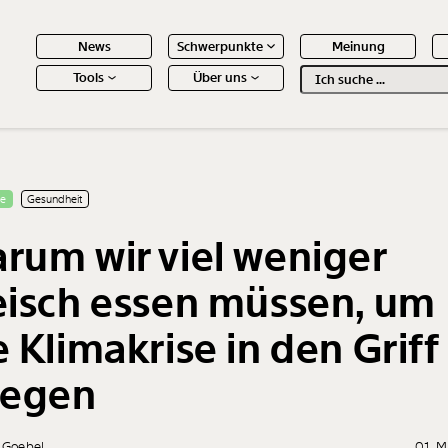
News
Schwerpunkte
Meinung
Tools
Über uns
Text
second
 Inhalte
se
Gesundheit
rum wir viel weniger
eisch essen müssen, um
e Klimakrise in den Griff
iegen
a Goebel
01. M