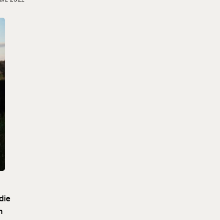
 die
n