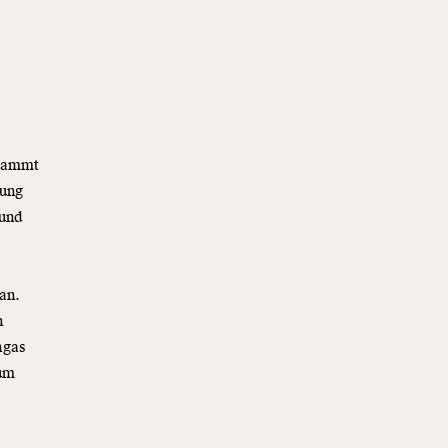
stammt
uung
 und
t
an.
n
hgas
zum