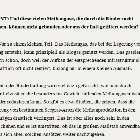
: Und diese vielen Methangase, die durch die Rinderzucht
hen, können nicht gebunden oder aus der Luft gefiltert werden?
Nur zu einem kleinen Teil. Das Methangas, das bei der Lagerung vo
g entsteht, kann prinzipiell als Biogas genutzt werden. Das passie
ch schon, doch weil der Aufbau der entsprechenden Infrastruktur s
aftlich oft nicht rentiert, bislang nur in einem kleinen Ausmaß.
ich der Rinderhaltung wird viel dazu geforscht, wie man durch
ittelzusätze die besonders ins Gewicht fallenden Methangasemiss
der reduzieren kann. So gibt es etwa Studien, die zeigen, dass die
erung von bestimmten Seegras-Arten die Methanproduktion in den
ägen drastisch verringert. Das ist aber alles noch sehr in den
chuhen und es ist umstritten, ob das in großem Maßstab anwendbar
t sich aber, solchen Ansätzen weiter nachzugehen.