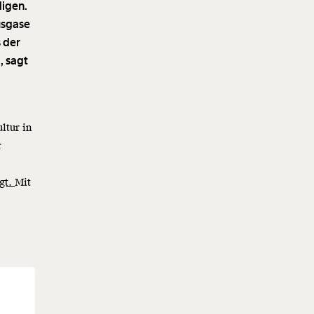
digen.
usgase
s der
, sagt
ltur in
r
igt.
Mit
.