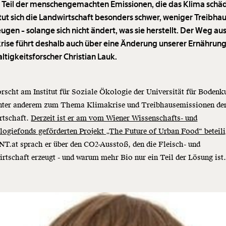
 Teil der menschengemachten Emissionen, die das Klima schä
tut sich die Landwirtschaft besonders schwer, weniger Treibha
ugen - solange sich nicht ändert, was sie herstellt. Der Weg au
rise führt deshalb auch über eine Änderung unserer Ernährung
ltigkeitsforscher Christian Lauk.
rscht am Institut für Soziale Ökologie der Universität für Bodenku
nter anderem zum Thema Klimakrise und Treibhausemissionen de
rtschaft.
Derzeit ist er am vom Wiener Wissenschafts- und
ogiefonds geförderten Projekt „The Future of Urban Food“ beteil
.at sprach er über den CO2-Ausstoß, den die Fleisch- und
rtschaft erzeugt - und warum mehr Bio nur ein Teil der Lösung ist