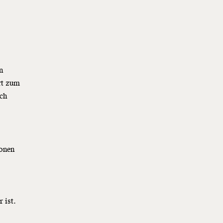
n
rt zum
ich
ionen
 ist.