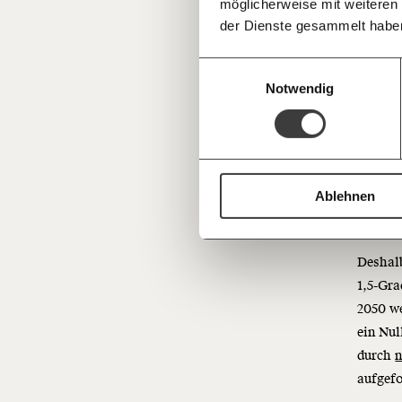
Anteil 
möglicherweise mit weiteren
Deine Spende absetzen:
Fragen und 
unverä
der Dienste gesammelt habe
Einwilligungsauswahl
Christ
Notwendig
Bereich
gestieg
schwier
Das ist
Prozes
Ablehnen
teilwei
Deshalb
1,5-Gra
2050 we
ein Nul
durch
n
aufgefo