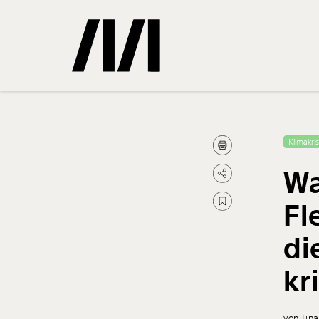
Gemerkte
Klimakri
Wa
0
Treffer
Fl
di
kr
von Tin