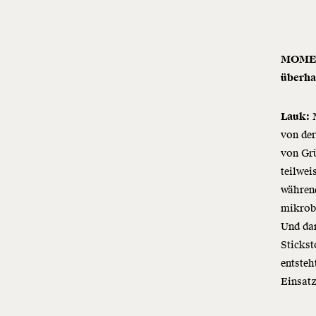
MOMENT
überh
Lauk:
M
von der
von Grü
teilwei
während
mikrob
Und dan
Stickst
entste
Einsatz