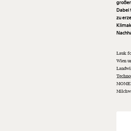
großer
Dabei 
zu erze
Klimak
Nachha
Lauk fo
Wien u
Landwi
Technol
MOMENT
Milchwi