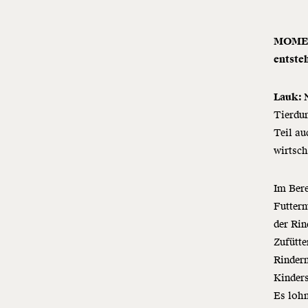
MOMENT
entste
Lauk:
Tierdun
Teil au
wirtsch
Im Bere
Futterm
der Rin
Zufütt
Rinderm
Kinders
Es lohn