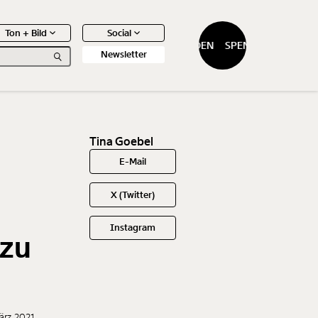
Ton + Bild
Social
SPENDEN
SPENDEN
Newsletter
Tina Goebel
E-Mail
0
Artikel
X (Twitter)
Instagram
 zu
ärz 2021