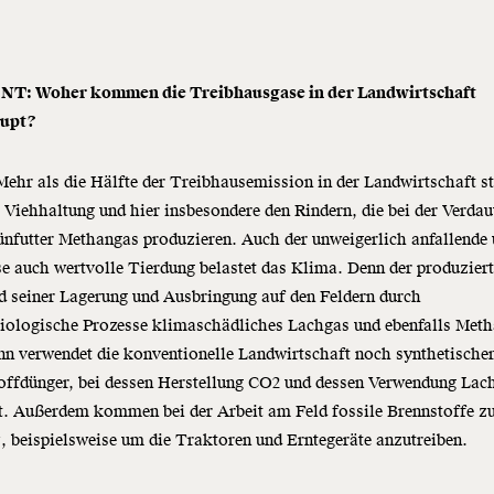
: Woher kommen die Treibhausgase in der Landwirtschaft
aupt?
ehr als die Hälfte der Treibhausemission in der Landwirtschaft 
 Viehhaltung und hier insbesondere den Rindern, die bei der Verda
nfutter Methangas produzieren. Auch der unweigerlich anfallende
se auch wertvolle Tierdung belastet das Klima. Denn der produzier
 seiner Lagerung und Ausbringung auf den Feldern durch
iologische Prozesse klimaschädliches Lachgas und ebenfalls Meth
n verwendet die konventionelle Landwirtschaft noch synthetische
offdünger, bei dessen Herstellung CO2 und dessen Verwendung Lac
ht. Außerdem kommen bei der Arbeit am Feld fossile Brennstoffe 
, beispielsweise um die Traktoren und Erntegeräte anzutreiben.