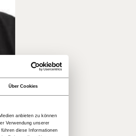
f
…
n
it
jährlich
ratis
Über Cookies
rn!
20€
30€
r
 Medien anbieten zu können
100€
€
ment:
hrer Verwendung unserer
r die
en
 führen diese Informationen
n Themen