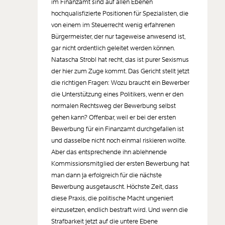
im Finanzamt sind auf allen Ebenen
Der Inhalt dieses Feldes wird nicht öffentlich zugänglich angezeigt.
hochqualisfizierte Positionen für Spezialisten, die
von einem im Steuerrecht wenig erfahrenen
Bürgermeister, der nur tageweise anwesend ist,
gar nicht ordentlich geleitet werden können.
Natascha Strobl hat recht, das ist purer Sexismus
der hier zum Zuge kommt. Das Gericht stellt jetzt
die richtigen Fragen: Wozu braucht ein Bewerber
die Unterstützung eines Politikers, wenn er den
normalen Rechtsweg der Bewerbung selbst
gehen kann? Offenbar, weil er bei der ersten
Bewerbung für ein Finanzamt durchgefallen ist
und dasselbe nicht noch einmal riskieren wollte.
Aber das entsprechende ihn ablehnende
Kommissionsmitglied der ersten Bewerbung hat
man dann ja erfolgreich für die nächste
Bewerbung ausgetauscht. Höchste Zeit, dass
diese Praxis, die politische Macht ungeniert
einzusetzen, endlich bestraft wird. Und wenn die
Strafbarkeit jetzt auf die untere Ebene