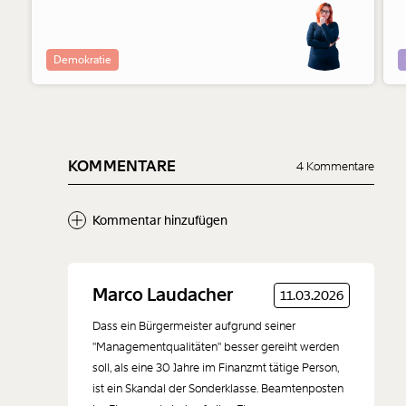
haben ihre Seite gewählt.
Demokratie
KOMMENTARE
4 Kommentare
Kommentar hinzufügen
Neuen Kommentar
Marco Laudacher
11.03.2026
hinzufügen
Dass ein Bürgermeister aufgrund seiner
"Managementqualitäten" besser gereiht werden
soll, als eine 30 Jahre im Finanzmt tätige Person,
ist ein Skandal der Sonderklasse. Beamtenposten