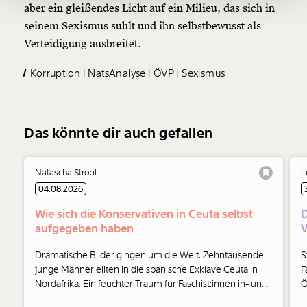
aber ein gleißendes Licht auf ein Milieu, das sich in
seinem Sexismus suhlt und ihn selbstbewusst als
Ich möchte meine Spende verschenken.
Du erhältst eine E-Mail mit deiner
Verteidigung ausbreitet.
Geschenkurkunde im PDF-Format, welche Du
ausdrucken oder weiterleiten und verschenken
Korruption
NatsAnalyse
ÖVP
Sexismus
kannst.
Das könnte dir auch gefallen
Weiter
1/3
Natascha Strobl
L
04.08.2026
Wie sich die Konservativen in Ceuta selbst
D
aufgegeben haben
V
Dramatische Bilder gingen um die Welt. Zehntausende
S
junge Männer eilten in die spanische Exklave Ceuta in
F
Nordafrika. Ein feuchter Traum für Faschist:innen in- und
Ö
außerhalb der Parlamente. Und auch die Konservativen