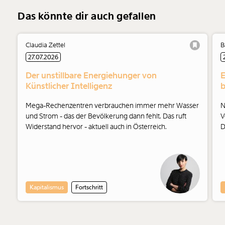
Das könnte dir auch gefallen
Claudia Zettel
B
27.07.2026
Der unstillbare Energiehunger von
E
Künstlicher Intelligenz
b
Mega-Rechenzentren verbrauchen immer mehr Wasser
N
und Strom - das der Bevölkerung dann fehlt. Das ruft
V
Widerstand hervor - aktuell auch in Österreich.
D
Ö
k
e
B
Kapitalismus
Fortschritt