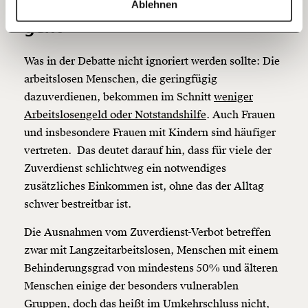
Was in der Debatte verloren
https://www.moment.at/story/zuverdienst-verbot-arbeitslose-schlecht/?utm_source=gutewoche&utm_medium=referral&utm_campaign=gutewoche
Kopieren
Ablehnen
60€
100€
geht
150€
€
Was in der Debatte nicht ignoriert werden sollte: Die
arbeitslosen Menschen, die geringfügig
Ich möchte meine Spende verschenken.
dazuverdienen, bekommen im Schnitt
weniger
Du erhältst eine E-Mail mit deiner
Arbeitslosengeld oder Notstandshilfe
. Auch Frauen
Geschenkurkunde im PDF-Format, welche Du
und insbesondere Frauen mit Kindern sind häufiger
ausdrucken oder weiterleiten und verschenken
kannst.
vertreten.
Das deutet darauf hin, dass für viele der
Zuverdienst schlichtweg ein notwendiges
zusätzliches Einkommen ist, ohne das der Alltag
Weiter
schwer bestreitbar ist.
1/3
Die Ausnahmen vom Zuverdienst-Verbot betreffen
zwar mit Langzeitarbeitslosen, Menschen mit einem
Behinderungsgrad von mindestens 50% und älteren
Menschen einige der besonders vulnerablen
Gruppen, doch das heißt im Umkehrschluss nicht,