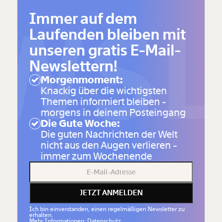
WSL
Immer auf dem
Laufenden bleiben mit
unseren gratis E-Mail-
Newslettern!
Morgenmoment:
Knackig über die wichtigsten
Themen informiert bleiben -
morgens in deinem Posteingang
Die Gute Woche:
Die guten Nachrichten der Welt
nicht aus den Augen verlieren -
immer zum Wochenende
JETZT ANMELDEN
Ich bin einverstanden, einen regelmäßigen Newsletter zu
erhalten.
Mehr Informationen: Datenschutz.