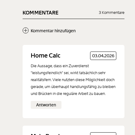
KOMMENTARE
3 Kommentare
Kommentar hinzufügen
Neuen Kommentar
Home Calc
03.04.2026
hinzufügen
Die Aussage, dass ein Zuverdienst
"leistungsfeindlich" sei, wirkt tatsächlich sehr
realitätsfern. Viele nutzten diese Möglichkeit doch
gerade, um überhaupt handlungsfähig zu bleiben
und Brücken in die reguläre Arbeit zu bauen.
Der Inhalt dieses Feldes wird nicht öffentlich zugänglich angezeigt.
Antworten