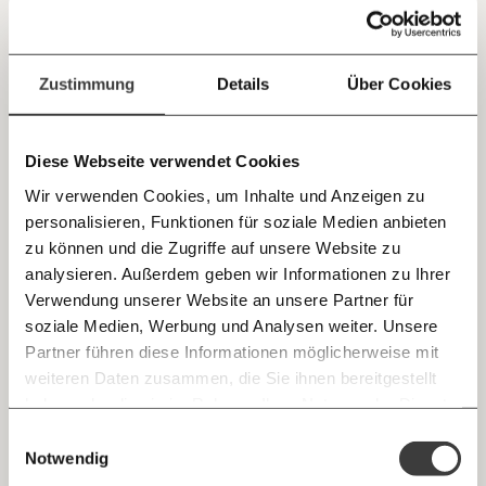
Hans-Peter Doskozil vor über zwei Jahren eine "Asyl-
Obergrenze" für Österreich forderte und für das
Jetzt
Deine Spende absetzen:
Fragen und Antworten.
Burgenland festlegte. Danach wurde es still um die
Maßnahme. Lukas Gahleitner-Gertz hat die Fakten zur
einfach
Zustimmung
Details
Über Cookies
Debatte.
teilen.
Ungleichheit
Diese Webseite verwendet Cookies
Wir verwenden Cookies, um Inhalte und Anzeigen zu
personalisieren, Funktionen für soziale Medien anbieten
07.07.2025
E-Mail
zu können und die Zugriffe auf unsere Website zu
analysieren. Außerdem geben wir Informationen zu Ihrer
Immer auf dem Laufenden
Whatsapp
Verwendung unserer Website an unsere Partner für
bleiben mit unseren gratis
soziale Medien, Werbung und Analysen weiter. Unsere
E-Mail-Newslettern!
Partner führen diese Informationen möglicherweise mit
Telegram
weiteren Daten zusammen, die Sie ihnen bereitgestellt
haben oder die sie im Rahmen Ihrer Nutzung der Dienste
Ich werde Fördermitglied* …
gesammelt haben.
Knackig über die
Morgenmoment:
Einwilligungsauswahl
Messenger
Bezahlkarte statt Bargeld für
wichtigsten Themen informiert bleiben -
Notwendig
monatlich
jährlich
Asylwerber:innen – ist das reine Schikane?
morgens in deinem Posteingang