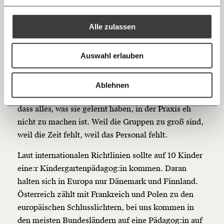
100€
€
Mehr Informationen:
Datenschutz.
RSS
schnellstmöglich woanders unterkommen.
Und auch in den ersten zwei Jahren im Job, den
Alle zulassen
übrigens
zu knapp 98 Prozent Frauen
machen wird,
Anmelden
Bluesky
Ich spende einmalig
ist die Dropout-Rate hoch.
Auswahl erlauben
Wie kann das sein? Die Rahmenbedingungen sind
20€
40€
https://www.moment.at/story/kindergarten-milliarde/
Kopieren
mies. Die Kolleg:innen kommen hochmotiviert aus
Ablehnen
60€
100€
der jahrelangen Ausbildung, nur um dann zu sehen,
dass alles, was sie gelernt haben, in der Praxis eh
150€
€
nicht zu machen ist. Weil die Gruppen zu groß sind,
weil die Zeit fehlt, weil das Personal fehlt.
Ich möchte meine Spende verschenken.
Laut internationalen Richtlinien sollte auf 10 Kinder
Du erhältst eine E-Mail mit deiner
eine:r Kindergartenpädagog:in kommen. Daran
Geschenkurkunde im PDF-Format, welche Du
ausdrucken oder weiterleiten und verschenken
halten sich in Europa nur Dänemark und Finnland.
kannst.
Österreich zählt mit Frankreich und Polen zu den
europäischen Schlusslichtern, bei uns kommen in
den meisten Bundesländern auf eine Pädagog:in auf