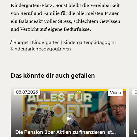
Kindergarten-Platz. Sonst bleibt die Vereinbarkeit
von Beruf und Familie für die allermeisten Frauen
ein Balanceakt voller Stress, schlechtem Gewissen
und Verzicht auf eigene Bedürfnisse.
Budget
Kindergarten
Kindergartenpädagogin
KindergartenpädagogInnen
Das könnte dir auch gefallen
08.07.2026
0
Video
Die Pension über Aktien zu finanzieren ist
L