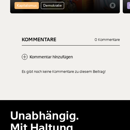
nicht nur riskant. Sie macht die Finanzmärkte
f
Kapitalismus
Demokratie
mächtiger
KOMMENTARE
0 Kommentare
Kommentar hinzufügen
Es gibt noch keine Kommentare zu diesem Beitrag!
Unabhängig.
Mit Haltung.