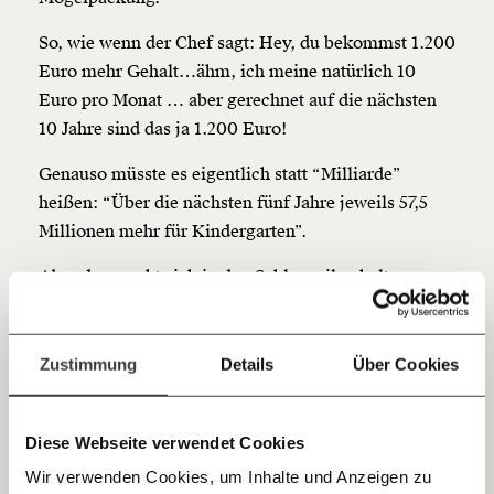
Werde
und wir können gemeinsam
Fördermitglied
So, wie wenn der Chef sagt: Hey, du bekommst 1.200
unsere Wirtschaft so gestalten, dass sie für alle
Euro mehr Gehalt…ähm, ich meine natürlich 10
funktioniert. Unsere Recherchen sind für alle frei im
Euro pro Monat … aber gerechnet auf die nächsten
Netz. Unabhängig und werbefrei. Und das wird auch
10 Jahre sind das ja 1.200 Euro!
so bleiben. Kämpf’ mit uns für den Fortschritt und
unterstütze uns mit Deinem Mitgliedsbeitrag.
Genauso müsste es eigentlich statt “Milliarde”
Du überweist lieber direkt?
heißen: “Über die nächsten fünf Jahre jeweils 57,5
Hier unsere IBAN: AT34 4300 0498 0007 6017
Millionen mehr für Kindergarten”.
Kontoinhaber: Momentum Institut - Verein für
sozialen Fortschritt
Aber das macht sich in den Schlagzeilen halt
deutlich weniger gut.
Jetzt
Deine Spende absetzen:
Fragen und Antworten.
Was sind die Barcelona Ziele?
einfach
Zustimmung
Details
Über Cookies
teilen.
Ja, diese wunderhafte Geldspritze soll uns nicht nur
die Lage der Kinder verbessern, sie soll uns auch
Diese Webseite verwendet Cookies
helfen, unsere Vorgaben endlich zu erfüllen, also
Wir verwenden Cookies, um Inhalte und Anzeigen zu