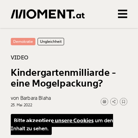
Gemerkte Inhalte
0
Treffer
0
Artikel
Demokratie
Ungleichheit
VIDEO
Kindergartenmilliarde -
eine Mogelpackung?
von Barbara Blaha
25. Mai 2022
Bitte
akzeptiere unsere Cookies
um den
Inhalt zu sehen.