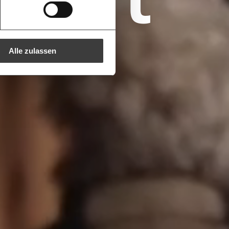
ren -
ine Spende verschenken.
e
e E-Mail mit deiner Geschenkurkunde im
che Du ausdrucken oder weiterleiten
 kannst.
Alle zulassen
regelmäßigen
1/3
nformationen: