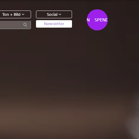
Ton + Bild
Social
SPENDEN
SPENDEN
Newsletter
0
Artikel