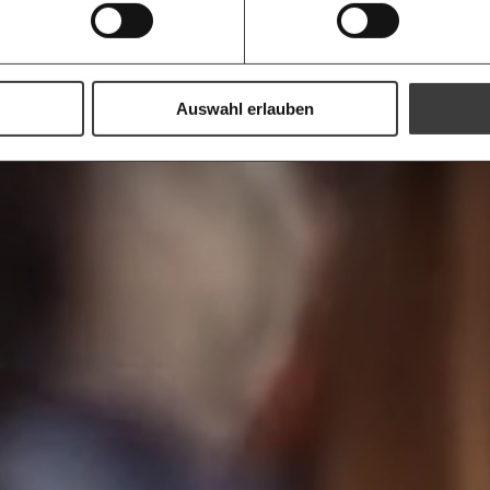
Augen verlie
immer zum
Ich möchte me
Wochenend
Du erhältst ein
PDF-Format, wel
und verschenken
Auswahl erlauben
Ich bin einverstanden, einen 
Newsletter zu erhalten. Mehr I
Datenschutz.
Weiter
Anmelden