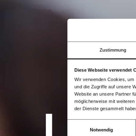
Veränderu
beginnt mit
Werde
Fördermitglied
und wir können 
Zustimmung
gestalten, dass sie für alle funktioniert.
im Netz. Unabhängig und werbefrei. Un
Kämpf’ mit uns für den Fortschritt und 
Diese Webseite verwendet 
Mitgliedsbeitrag.
Wir verwenden Cookies, um I
Du überweist lieber direkt?
und die Zugriffe auf unsere 
Hier unsere IBAN: AT34 4300 0498 0
Kontoinhaber: Momentum Institut - Verein
Website an unsere Partner fü
möglicherweise mit weiteren
Ung
Deine Spende absetzen:
Fragen und 
der Dienste gesammelt habe
Einwilligungsauswahl
Notwendig