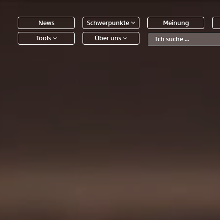
News
Schwerpunkte
Meinung
Tools
Über uns
Text
second
 Inhalte