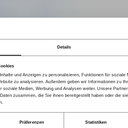
Immer au
ng
dem
Ich werde Fördermitglied* 
Laufende
 Dir!
bleiben m
monatlich
unseren g
gemeinsam unsere Wirtschaft so
Details
E-Mail-
… mit einem Beitrag von* …
 Unsere Recherchen sind für alle frei
d das wird auch so bleiben.
Newslette
unterstütze uns mit Deinem
10€
Cookies
nhalte und Anzeigen zu personalisieren, Funktionen für soziale
50€
Morgenmo
Website zu analysieren. Außerdem geben wir Informationen zu I
007 6017
Knackig übe
 für sozialen Fortschritt
r soziale Medien, Werbung und Analysen weiter. Unsere Partner
wichtigste
informiert b
 Daten zusammen, die Sie ihnen bereitgestellt haben oder die s
Ich spende einmalig
leich
Antworten.
morgens in
n.
Posteingan
20€
Die Gute W
guten Nachr
100€
Präferenzen
Statistiken
Welt nicht 