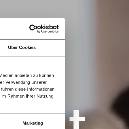
f
…
n
it
jährlich
ratis
Über Cookies
rn!
20€
30€
 Medien anbieten zu können
100€
€
ment:
hrer Verwendung unserer
r die
 führen diese Informationen
n Themen
leiben -
ie im Rahmen Ihrer Nutzung
heit
 deinem
g
40€
60€
oche:
Die
ichten der
150€
€
Marketing
aus den