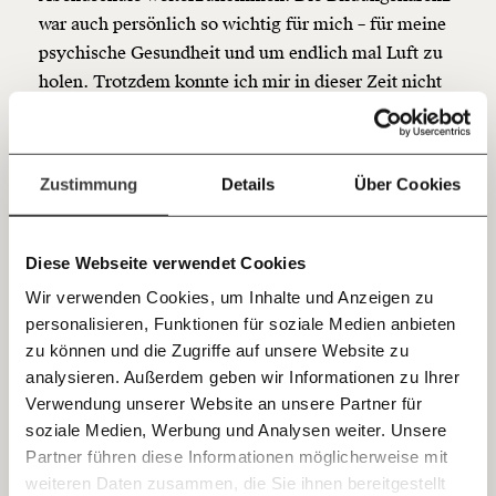
Du überweist lieber direkt?
war auch persönlich so wichtig für mich – für meine
Hier unsere IBAN: AT34 4300 0498 0007 6017
psychische Gesundheit und um endlich mal Luft zu
Kontoinhaber: Momentum Institut - Verein für
holen. Trotzdem konnte ich mir in dieser Zeit nicht
sozialen Fortschritt
mal eine Woche Urlaub gönnen. Das Geld reicht
Jetzt
Deine Spende absetzen:
Fragen und Antworten.
gerade für die Fixkosten.
einfach
Und jetzt? Jetzt soll mit der Bildungskarenz genau
Zustimmung
Details
Über Cookies
diese Unterstützung, die mir das ermöglicht hat, für
teilen.
andere in ähnlichen Situationen gestrichen werden?
Diese Webseite verwendet Cookies
Und das Studieren für Menschen mit wenig Geld
Wir verwenden Cookies, um Inhalte und Anzeigen zu
wird noch schwieriger, weil womöglich
wieder
die
personalisieren, Funktionen für soziale Medien anbieten
Kosten steigen? Menschen, die sich weiterbilden und
E-Mail
zu können und die Zugriffe auf unsere Website zu
sich ein besseres Leben erkämpfen wollen, wird eine
analysieren. Außerdem geben wir Informationen zu Ihrer
Möglichkeit genommen - ihnen wird erneut ein Stein
Immer auf dem Laufenden
Whatsapp
Verwendung unserer Website an unsere Partner für
in den Weg gelegt. Das ist ein Angriff auf
bleiben mit unseren gratis
soziale Medien, Werbung und Analysen weiter. Unsere
diejenigen, die versuchen, aus der Spirale von
E-Mail-Newslettern!
Partner führen diese Informationen möglicherweise mit
Ungerechtigkeit auszubrechen.
Telegram
weiteren Daten zusammen, die Sie ihnen bereitgestellt