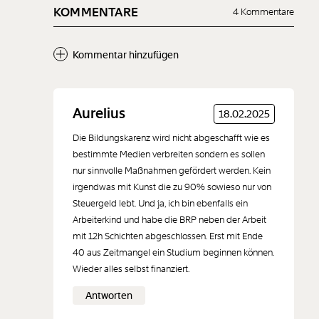
KOMMENTARE
4 Kommentare
Kommentar hinzufügen
Neuen Kommentar
Aurelius
18.02.2025
hinzufügen
Die Bildungskarenz wird nicht abgeschafft wie es
bestimmte Medien verbreiten sondern es sollen
nur sinnvolle Maßnahmen gefördert werden. Kein
irgendwas mit Kunst die zu 90% sowieso nur von
Steuergeld lebt. Und ja, ich bin ebenfalls ein
Der Inhalt dieses Feldes wird nicht öffentlich zugänglich angezeigt.
Arbeiterkind und habe die BRP neben der Arbeit
mit 12h Schichten abgeschlossen. Erst mit Ende
40 aus Zeitmangel ein Studium beginnen können.
Wieder alles selbst finanziert.
Antworten