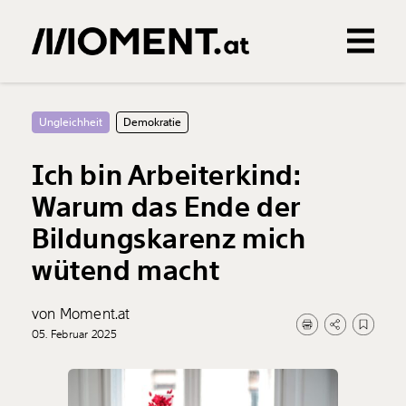
Gemerkte Inhalte
0
Treffer
0
Artikel
Ungleichheit
Demokratie
Ich bin Arbeiterkind:
Warum das Ende der
Bildungskarenz mich
wütend macht
von Moment.at
05. Februar 2025