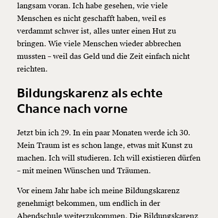
langsam voran. Ich habe gesehen, wie viele
Menschen es nicht geschafft haben, weil es
verdammt schwer ist, alles unter einen Hut zu
bringen. Wie viele Menschen wieder abbrechen
mussten – weil das Geld und die Zeit einfach nicht
reichten.
Bildungskarenz als echte
Chance nach vorne
Veränderung
beginnt mit Dir!
Jetzt bin ich 29. In ein paar Monaten werde ich 30.
Mein Traum ist es schon lange, etwas mit Kunst zu
Werde
und wir können gemeinsam
Fördermitglied
machen. Ich will studieren. Ich will existieren dürfen
unsere Wirtschaft so gestalten, dass sie für alle
– mit meinen Wünschen und Träumen.
funktioniert. Unsere Recherchen sind für alle frei im
Netz. Unabhängig und werbefrei. Und das wird auch
Vor einem Jahr habe ich meine Bildungskarenz
so bleiben. Kämpf’ mit uns für den Fortschritt und
genehmigt bekommen, um endlich in der
unterstütze uns mit Deinem Mitgliedsbeitrag.
Abendschule weiterzukommen. Die Bildungskarenz