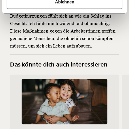
Investition in eine gerechtere und bessere Zukunft
Ablehnen
60€
100€
für uns alle. Die Ankündigung der neuen
Budgetkürzungen fühlt sich an wie ein Schlag ins
150€
€
Gesicht. Ich fühle mich wütend und ohnmächtig.
Diese Maßnahmen gegen die Arbeiter:innen treffen
genau jene Menschen, die ohnehin schon kämpfen
Ich möchte meine Spende verschenken.
Du erhältst eine E-Mail mit deiner
müssen, um sich ein Leben aufzubauen.
Geschenkurkunde im PDF-Format, welche Du
ausdrucken oder weiterleiten und verschenken
kannst.
Das könnte dich auch interessieren
Weiter
1/3