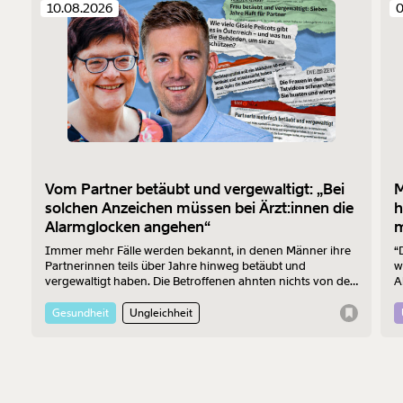
10.08.2026
0
Vom Partner betäubt und vergewaltigt: „Bei
M
solchen Anzeichen müssen bei Ärzt:innen die
h
Alarmglocken angehen“
m
Immer mehr Fälle werden bekannt, in denen Männer ihre
“
Partnerinnen teils über Jahre hinweg betäubt und
w
vergewaltigt haben. Die Betroffenen ahnten nichts von den
A
Verbrechen – die Ärzt:innen, zu denen sie wegen den
a
Folgen der Taten gingen, auch nicht. Zwei Mediziner:innen
M
Gesundheit
Ungleichheit
erklären, was passieren muss, damit solche Fälle künftig
schneller ans Tageslicht kommen.