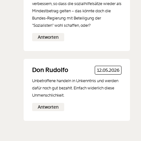
verbessern, so dass die sozialhilfelsätze wieder als
Mindestbetrag gelten – das könnte doch die
Bundes-Regierung mit Beteiligung der
Der Inhalt dieses Feldes wird nicht öffentlich zugänglich angezeigt.
"Sozialisten" wohl schaffen, oder?
Antworten
Don Rudolfo
12.05.2026
Unbetroffene handeln in Unkenntnis und werden
dafür noch gut bezahlt. Einfach widerlich diese
Unmenschlichkeit.
Antworten