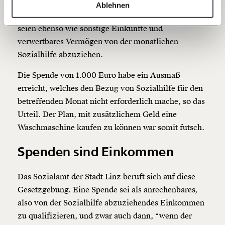
angewandt. Denn Paragraph 7 des Sozialhilfe-
https://www.moment.at/story/sozialehilfe-spenden/
Kopieren
Ablehnen
60€
100€
Grundsatzgesetzes sagt: Leistungen von Dritten
seien ebenso wie sonstige Einkünfte und
150€
€
verwertbares Vermögen von der monatlichen
Sozialhilfe abzuziehen.
Ich möchte meine Spende verschenken.
Die Spende von 1.000 Euro habe ein Ausmaß
Du erhältst eine E-Mail mit deiner
erreicht, welches den Bezug von Sozialhilfe für den
Geschenkurkunde im PDF-Format, welche Du
ausdrucken oder weiterleiten und verschenken
betreffenden Monat nicht erforderlich mache, so das
kannst.
Urteil. Der Plan, mit zusätzlichem Geld eine
Waschmaschine kaufen zu können war somit futsch.
Spenden sind Einkommen
Weiter
1/3
Das Sozialamt der Stadt Linz beruft sich auf diese
Gesetzgebung. Eine Spende sei als anrechenbares,
also von der Sozialhilfe abzuziehendes Einkommen
zu qualifizieren, und zwar auch dann, “wenn der