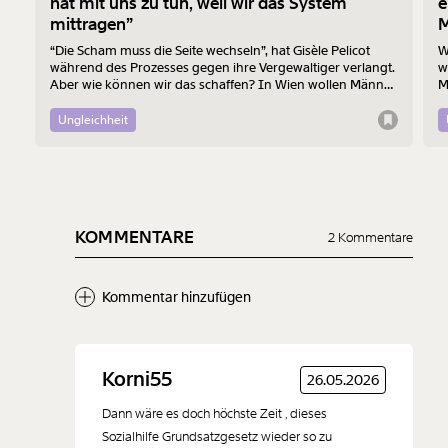
hat mit uns zu tun, weil wir das System
e
mittragen”
M
“Die Scham muss die Seite wechseln”, hat Gisèle Pelicot
W
während des Prozesses gegen ihre Vergewaltiger verlangt.
w
Aber wie können wir das schaffen? In Wien wollen Männer
M
am 7. August mit einem “Walk of Shame” gegen
B
Männergewalt den ersten Schritt machen.
d
Ungleichheit
KOMMENTARE
2 Kommentare
Kommentar hinzufügen
Neuen Kommentar
Korni55
26.05.2026
hinzufügen
Dann wäre es doch höchste Zeit , dieses
Sozialhilfe Grundsatzgesetz wieder so zu