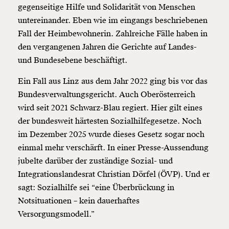
gegenseitige Hilfe und Solidarität von Menschen
untereinander. Eben wie im eingangs beschriebenen
Fall der Heimbewohnerin. Zahlreiche Fälle haben in
den vergangenen Jahren die Gerichte auf Landes-
und Bundesebene beschäftigt.
Ein Fall aus Linz aus dem Jahr 2022 ging bis vor das
Bundesverwaltungsgericht. Auch Oberösterreich
wird seit 2021 Schwarz-Blau regiert. Hier gilt eines
Veränderung
der bundesweit härtesten Sozialhilfegesetze. Noch
im Dezember 2025 wurde dieses Gesetz sogar noch
beginnt mit Dir!
einmal mehr verschärft. In einer Presse-Aussendung
jubelte darüber der zuständige Sozial- und
Werde
und wir können gemeinsam
Fördermitglied
Integrationslandesrat Christian Dörfel (ÖVP). Und er
unsere Wirtschaft so gestalten, dass sie für alle
funktioniert. Unsere Recherchen sind für alle frei im
sagt: Sozialhilfe sei “eine Überbrückung in
Netz. Unabhängig und werbefrei. Und das wird auch
Notsituationen – kein dauerhaftes
so bleiben. Kämpf’ mit uns für den Fortschritt und
Versorgungsmodell.”
unterstütze uns mit Deinem Mitgliedsbeitrag.