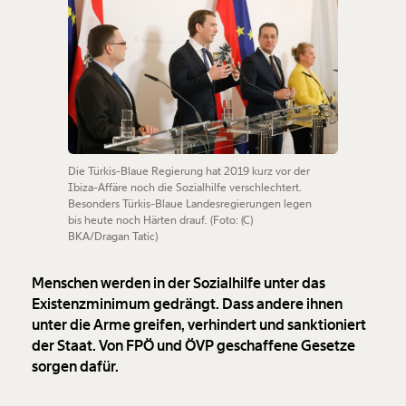
Die Türkis-Blaue Regierung hat 2019 kurz vor der
Ibiza-Affäre noch die Sozialhilfe verschlechtert.
Besonders Türkis-Blaue Landesregierungen legen
bis heute noch Härten drauf. (Foto: (C)
BKA/Dragan Tatic)
Menschen werden in der Sozialhilfe unter das
Existenzminimum gedrängt. Dass andere ihnen
unter die Arme greifen, verhindert und sanktioniert
der Staat. Von FPÖ und ÖVP geschaffene Gesetze
sorgen dafür.