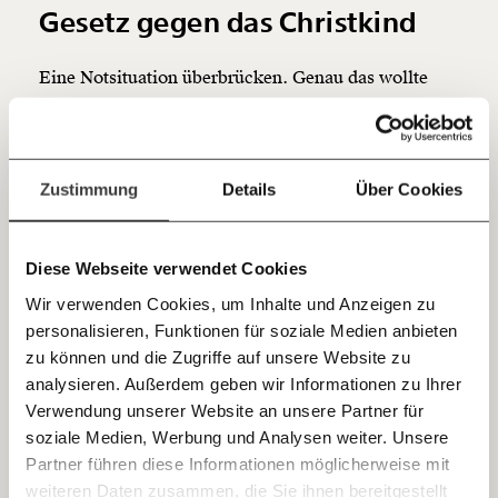
Gesetz gegen das Christkind
Du überweist lieber direkt?
Hier unsere IBAN: AT34 4300 0498 0007 6017
Kontoinhaber: Momentum Institut - Verein für
Eine Notsituation überbrücken. Genau das wollte
sozialen Fortschritt
eben im Jahr 2022 ein junger Sozialhilfeempfänger
aus Linz. Er war längere Zeit wohnungslos gewesen.
Jetzt
Deine Spende absetzen:
Fragen und Antworten.
Mit Unterstützung einer Erwachsenenvertreterin des
einfach
Zustimmung
Details
Über Cookies
Vertretungsnetzes fand er eine Wohnung. Was fehlte:
teilen.
Bett, Kühlschrank, Herd, vielleicht noch eine
Waschmaschine. Doch mit 1.200 Euro Sozialhilfe im
Diese Webseite verwendet Cookies
Monat, von der auch die Miete abgezogen wurde,
Wir verwenden Cookies, um Inhalte und Anzeigen zu
konnte sich das nicht ausgehen.
personalisieren, Funktionen für soziale Medien anbieten
E-Mail
Da kam die “Aktion Christkindl” gelegen - eine
zu können und die Zugriffe auf unsere Website zu
vorweihnachtliche Spendenaktion der
analysieren. Außerdem geben wir Informationen zu Ihrer
Immer auf dem Laufenden
Whatsapp
Verwendung unserer Website an unsere Partner für
“Oberösterreichischen Nachrichten”. Leser:innen der
bleiben mit unseren gratis
soziale Medien, Werbung und Analysen weiter. Unsere
Zeitung spenden um ihren Mitmenschen helfen zu
E-Mail-Newslettern!
Partner führen diese Informationen möglicherweise mit
können. Ein Akt der Nächstenliebe und Solidarität.
Telegram
weiteren Daten zusammen, die Sie ihnen bereitgestellt