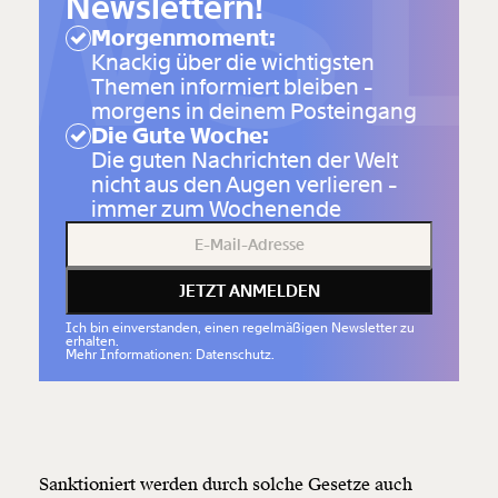
WSL
Newslettern!
Morgenmoment:
Knackig über die wichtigsten
Themen informiert bleiben -
morgens in deinem Posteingang
Die Gute Woche:
Die guten Nachrichten der Welt
nicht aus den Augen verlieren -
immer zum Wochenende
JETZT ANMELDEN
Ich bin einverstanden, einen regelmäßigen Newsletter zu
erhalten.
Mehr Informationen: Datenschutz.
Sanktioniert werden durch solche Gesetze auch