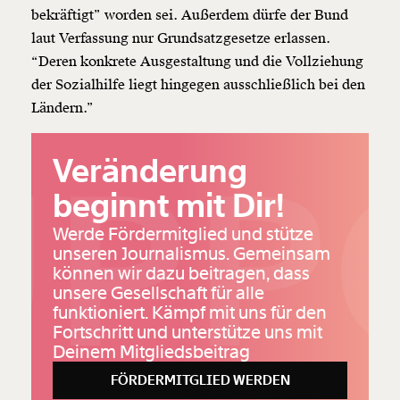
bekräftigt” worden sei. Außerdem dürfe der Bund
laut Verfassung nur Grundsatzgesetze erlassen.
“Deren konkrete Ausgestaltung und die Vollziehung
der Sozialhilfe liegt hingegen ausschließlich bei den
Ländern.”
UPP
Veränderung
beginnt mit Dir!
Werde Fördermitglied und stütze
unseren Journalismus. Gemeinsam
können wir dazu beitragen, dass
unsere Gesellschaft für alle
funktioniert. Kämpf mit uns für den
Fortschritt und unterstütze uns mit
Deinem Mitgliedsbeitrag
FÖRDERMITGLIED WERDEN