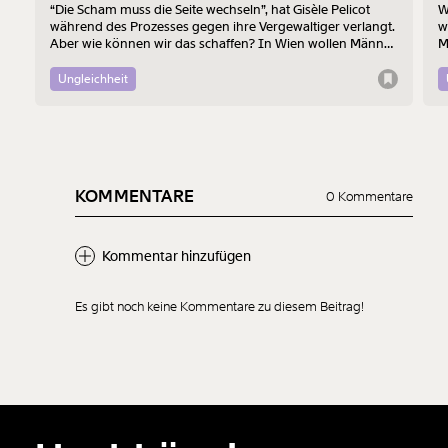
“Die Scham muss die Seite wechseln”, hat Gisèle Pelicot
W
während des Prozesses gegen ihre Vergewaltiger verlangt.
w
Aber wie können wir das schaffen? In Wien wollen Männer
M
am 7. August mit einem “Walk of Shame” gegen
B
Männergewalt den ersten Schritt machen.
d
Ungleichheit
KOMMENTARE
0 Kommentare
Kommentar hinzufügen
Es gibt noch keine Kommentare zu diesem Beitrag!
Neuen Kommentar
hinzufügen