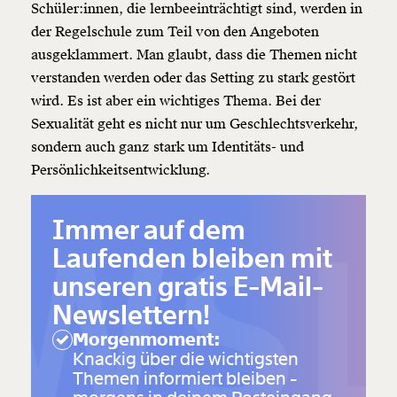
Schüler:innen, die lernbeeinträchtigt sind, werden in
der Regelschule zum Teil von den Angeboten
ausgeklammert. Man glaubt, dass die Themen nicht
verstanden werden oder das Setting zu stark gestört
wird. Es ist aber ein wichtiges Thema. Bei der
Sexualität geht es nicht nur um Geschlechtsverkehr,
sondern auch ganz stark um Identitäts- und
Persönlichkeitsentwicklung.
Veränderung
beginnt mit Dir!
WSL
Immer auf dem
Laufenden bleiben mit
Werde
und wir können gemeinsam
Fördermitglied
unsere Wirtschaft so gestalten, dass sie für alle
unseren gratis E-Mail-
funktioniert. Unsere Recherchen sind für alle frei im
Newslettern!
Netz. Unabhängig und werbefrei. Und das wird auch
so bleiben. Kämpf’ mit uns für den Fortschritt und
Morgenmoment:
unterstütze uns mit Deinem Mitgliedsbeitrag.
Knackig über die wichtigsten
Themen informiert bleiben -
Du überweist lieber direkt?