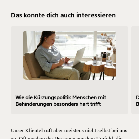
Das könnte dich auch interessieren
Wie die Kürzungspolitik Menschen mit
D
Behinderungen besonders hart trifft
B
Unser Klientel ruft aber meistens nicht selbst bei uns
an. Oft machen das Personen aus dem Umfeld, die