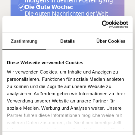
morgens in deinem Posteingang
Hier unsere IBAN: AT34 4300 0498 0007 6017
Die Gute Woche:
Kontoinhaber: Momentum Institut - Verein für
Die guten Nachrichten der Welt
sozialen Fortschritt
nicht aus den Augen verlieren -
immer zum Wochenende
Jetzt
Deine Spende absetzen:
Fragen und Antworten.
einfach
Zustimmung
Details
Über Cookies
JETZT ANMELDEN
teilen.
Ich bin einverstanden, einen regelmäßigen Newsletter zu
Diese Webseite verwendet Cookies
erhalten.
Mehr Informationen: Datenschutz.
Wir verwenden Cookies, um Inhalte und Anzeigen zu
personalisieren, Funktionen für soziale Medien anbieten
E-Mail
zu können und die Zugriffe auf unsere Website zu
analysieren. Außerdem geben wir Informationen zu Ihrer
Immer auf dem Laufenden
Whatsapp
Verwendung unserer Website an unsere Partner für
MOMENT.at: Kann man auch Fortschritte sehen?
bleiben mit unseren gratis
soziale Medien, Werbung und Analysen weiter. Unsere
Moser-Steigerwald:
Es hat sich schon ein bisschen
E-Mail-Newslettern!
Partner führen diese Informationen möglicherweise mit
Telegram
was getan. Wir müssen nicht mehr „missionieren",
weiteren Daten zusammen, die Sie ihnen bereitgestellt
dass Menschen ein Recht auf Sexualität haben. Das
haben oder die sie im Rahmen Ihrer Nutzung der Dienste
Ich werde Fördermitglied* …