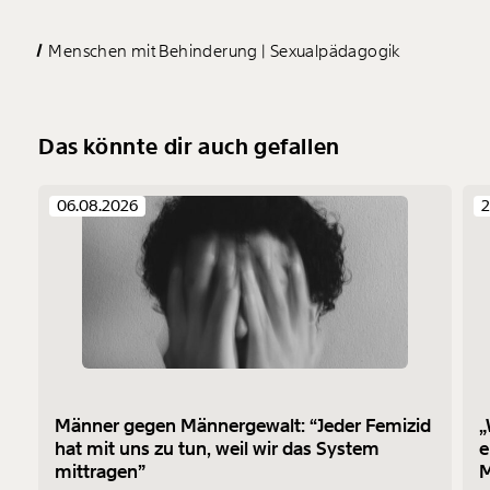
Menschen mit Behinderung
Sexualpädagogik
Das könnte dir auch gefallen
06.08.2026
2
Männer gegen Männergewalt: “Jeder Femizid
„
hat mit uns zu tun, weil wir das System
e
mittragen”
M