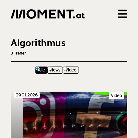
Gemerkte Inhalte
0
Treffer
0
Artikel
Algorithmus
3
Treffer
Alle
News
Video
29.01.2026
Video
Veränderung
beginnt mit Dir!