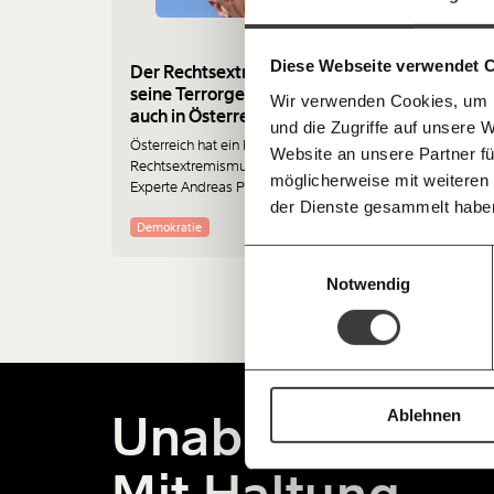
gestalten, dass sie für alle funktioniert.
einfa
im Netz. Unabhängig und werbefrei. Un
Kämpf’ mit uns für den Fortschritt und 
teilen
Diese Webseite verwendet 
Mitgliedsbeitrag.
Der Rechtsextremismus und
seine Terrorgefahr: “ Es gibt
Wir verwenden Cookies, um I
Du überweist lieber direkt?
auch in Österreich eine
und die Zugriffe auf unsere 
Hier unsere IBAN: AT34 4300 0498 0
Militarisierung”
Österreich hat ein Problem mit
Kontoinhaber: Momentum Institut - Verein
Website an unsere Partner fü
Rechtsextremismus. Extremismus
möglicherweise mit weiteren
Experte Andreas Peham zur Gefahr
Deine Spende absetzen:
Fragen und 
der Dienste gesammelt habe
von Terror-Anschlägen im Interview.
Demokratie
Einwilligungsauswahl
Notwendig
Unabhängig.
Ablehnen