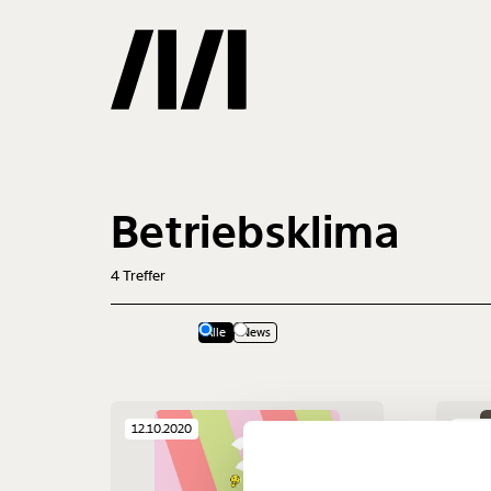
Gemerkte
Betriebsklima
0
Treffer
4
Treffer
Alle
News
Veränderu
12.10.2020
12.08
beginnt mit