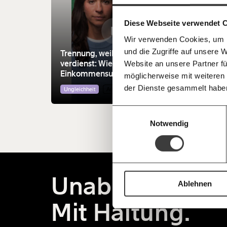
einfa
im Netz. Unabhängig und werbefrei. Un
Kämpf’ mit uns für den Fortschritt und 
teilen
Diese Webseite verwendet 
Mitgliedsbeitrag.
#7 W
Wir verwenden Cookies, um I
Du überweist lieber direkt?
Franz
und die Zugriffe auf unsere 
Hier unsere IBAN: AT34 4300 0498 0
Trennung, weil du mehr
ander
Kontoinhaber: Momentum Institut - Verein
verdienst: Wie beeinflussen
Website an unsere Partner fü
geht 
Einkommensunterschiede
Regie
möglicherweise mit weiteren
Deine Spende absetzen:
Fragen und 
eine Beziehung?
der Dienste gesammelt habe
Ungleichheit
Arbeitswelt
Demo
Einwilligungsauswahl
Notwendig
Unabhängig.
Ablehnen
Mit Haltung.