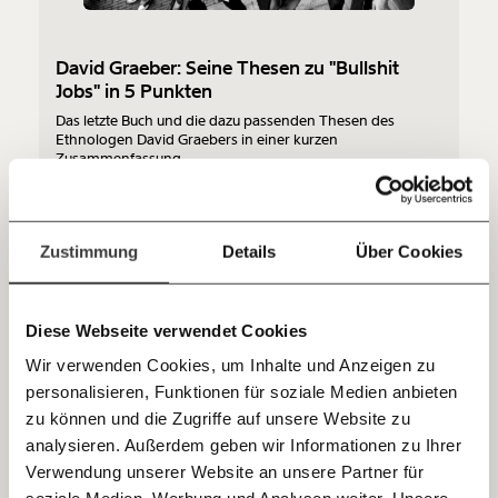
so bleiben. Kämpf’ mit uns für den Fortschritt und
unterstütze uns mit Deinem Mitgliedsbeitrag.
David Graeber: Seine Thesen zu "Bullshit
Du überweist lieber direkt?
Jobs" in 5 Punkten
Hier unsere IBAN: AT34 4300 0498 0007 6017
Das letzte Buch und die dazu passenden Thesen des
Kontoinhaber: Momentum Institut - Verein für
Ethnologen David Graebers in einer kurzen
sozialen Fortschritt
Zusammenfassung.
Arbeitswelt
Jetzt
Deine Spende absetzen:
Fragen und Antworten.
einfach
Zustimmung
Details
Über Cookies
teilen.
02.04.2020
Diese Webseite verwendet Cookies
Wir verwenden Cookies, um Inhalte und Anzeigen zu
personalisieren, Funktionen für soziale Medien anbieten
E-Mail
zu können und die Zugriffe auf unsere Website zu
analysieren. Außerdem geben wir Informationen zu Ihrer
Immer auf dem Laufenden
Whatsapp
Verwendung unserer Website an unsere Partner für