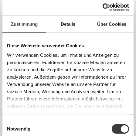
Jetzt
Deine Spende absetzen:
Fragen und Antworten.
einfach
Zustimmung
Details
Über Cookies
teilen.
Diese Webseite verwendet Cookies
Wir verwenden Cookies, um Inhalte und Anzeigen zu
Privatisierung – Öffentliche Güter, private
personalisieren, Funktionen für soziale Medien anbieten
Gewinne
E-Mail
zu können und die Zugriffe auf unsere Website zu
Kapitalismus
Ungleichheit
analysieren. Außerdem geben wir Informationen zu Ihrer
Immer auf dem Laufenden
Whatsapp
Verwendung unserer Website an unsere Partner für
bleiben mit unseren gratis
soziale Medien, Werbung und Analysen weiter. Unsere
E-Mail-Newslettern!
Partner führen diese Informationen möglicherweise mit
07.12.2020
Telegram
weiteren Daten zusammen, die Sie ihnen bereitgestellt
haben oder die sie im Rahmen Ihrer Nutzung der Dienste
Ich werde Fördermitglied* …
gesammelt haben.
Knackig über die
Morgenmoment:
Einwilligungsauswahl
Messenger
wichtigsten Themen informiert bleiben -
Notwendig
monatlich
jährlich
morgens in deinem Posteingang