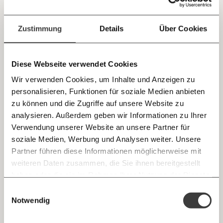
Jetzt
Deine Spende absetzen:
Fragen und Antworten.
einfach
Zustimmung
Details
Über Cookies
Permafrostbaden
teilen.
Ein Morgenmoment Haltung
Klimakrise
Arbeitswelt
Diese Webseite verwendet Cookies
Wir verwenden Cookies, um Inhalte und Anzeigen zu
personalisieren, Funktionen für soziale Medien anbieten
E-Mail
19.07.2020
zu können und die Zugriffe auf unsere Website zu
analysieren. Außerdem geben wir Informationen zu Ihrer
Immer auf dem Laufenden
Whatsapp
Verwendung unserer Website an unsere Partner für
bleiben mit unseren gratis
soziale Medien, Werbung und Analysen weiter. Unsere
E-Mail-Newslettern!
Partner führen diese Informationen möglicherweise mit
Telegram
weiteren Daten zusammen, die Sie ihnen bereitgestellt
haben oder die sie im Rahmen Ihrer Nutzung der Dienste
Ich werde Fördermitglied* …
gesammelt haben.
Knackig über die
Morgenmoment:
Einwilligungsauswahl
Messenger
wichtigsten Themen informiert bleiben -
Notwendig
Cancel Culture
monatlich
jährlich
morgens in deinem Posteingang
Was hat der Premierminister hinter verschlossenen Türen
Facebook