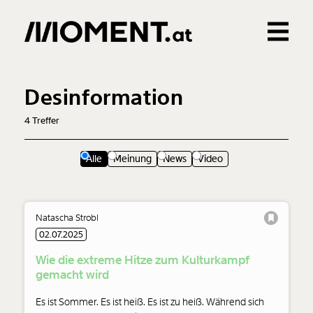
Gemerkte Inhalte
0
Treffer
0
Artikel
Desinformation
4
Treffer
Alle
Meinung
News
Video
Natascha Strobl
02.07.2025
Wie die extreme Hitze zum Kulturkampf
gemacht wird
Es ist Sommer. Es ist heiß. Es ist zu heiß. Während sich