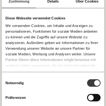
einfach
Zustimmung
Details
Über Cookies
Demokratie
teilen.
Diese Webseite verwendet Cookies
07.08.2024
Video
Wir verwenden Cookies, um Inhalte und Anzeigen zu
personalisieren, Funktionen für soziale Medien anbieten
E-Mail
zu können und die Zugriffe auf unsere Website zu
analysieren. Außerdem geben wir Informationen zu Ihrer
Immer auf dem Laufenden
Whatsapp
Verwendung unserer Website an unsere Partner für
bleiben mit unseren gratis
soziale Medien, Werbung und Analysen weiter. Unsere
E-Mail-Newslettern!
Partner führen diese Informationen möglicherweise mit
Telegram
weiteren Daten zusammen, die Sie ihnen bereitgestellt
haben oder die sie im Rahmen Ihrer Nutzung der Dienste
Ich werde Fördermitglied* …
gesammelt haben.
Knackig über die
Morgenmoment:
Einwilligungsauswahl
Messenger
wichtigsten Themen informiert bleiben -
Notwendig
monatlich
jährlich
morgens in deinem Posteingang
Facebook
Die guten Nachrichten der
Die Gute Woche:
Präferenzen
Welt nicht aus den Augen verlieren - immer
… mit einem Beitrag von* …
Imane Khelif und Lin Yu-Ting: Wie die FPÖ