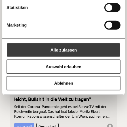
zum Wochenende
Falschinformation für sich benutzt
Mastodon
Statistiken
10€
20€
Fortschritt
Threads
30€
50€
Marketing
Ich bin einverstanden, einen regelmäßigen Newsletter zu erhalten.
01.08.2024
100€
€
Mehr Informationen:
Datenschutz.
RSS
Alle zulassen
Anmelden
Bluesky
Ich spende einmalig
Auswahl erlauben
20€
40€
https://www.moment.at/tag/desinformation
Kopieren
Ablehnen
60€
100€
Desinformation bei ServusTV: “Es ist extrem
leicht, Bullshit in die Welt zu tragen”
150€
€
Seit der Corona-Pandemie geht es bei ServusTV mit der
Reichweite bergauf. Das hat laut Jakob-Moritz Eberl,
Komunikationswissenschafter der Uni Wien, auch einen
Ich möchte meine Spende verschenken.
Grund: den Umgang des Senders mit Fakten. Im Gespräch
Du erhältst eine E-Mail mit deiner
erklärt er, welche Methoden ServusTV dabei benutzt.
Fortschritt
Gesundheit