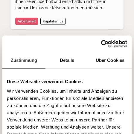
ihnen seien überholt und wirtschaftlich nicht mehr
unterstütze uns mit Deinem Mitgliedsbeitrag.
tragbar. Um aus der Krise zu kommen, müssten
Österreicher:innen einfach mehr arbeiten. So einfach ist
Du überweist lieber direkt?
es aber nicht.
Arbeitswelt
Kapitalismus
Hier unsere IBAN: AT34 4300 0498 0007 6017
Kontoinhaber: Momentum Institut - Verein für
sozialen Fortschritt
Moment.at
Jetzt
Deine Spende absetzen:
Fragen und Antworten.
01.01.2022
einfach
Zustimmung
Details
Über Cookies
Viktor Orbans Propaganda-Inserat? Für
teilen.
"Presse" und "Bild" kein Problem, andere
Medien taten das Richtige
Diese Webseite verwendet Cookies
Die ungarische Regierung versucht in ganz Europa
Wir verwenden Cookies, um Inhalte und Anzeigen zu
propagandistische Inserate in Medien unterzubringen.
personalisieren, Funktionen für soziale Medien anbieten
E-Mail
Viele zeigen Haltung und lehnen ab - die "Presse" und
zu können und die Zugriffe auf unsere Website zu
"Bild" nicht.
analysieren. Außerdem geben wir Informationen zu Ihrer
Immer auf dem Laufenden
Whatsapp
Verwendung unserer Website an unsere Partner für
bleiben mit unseren gratis
soziale Medien, Werbung und Analysen weiter. Unsere
Demokratie
Partner führen diese Informationen möglicherweise mit