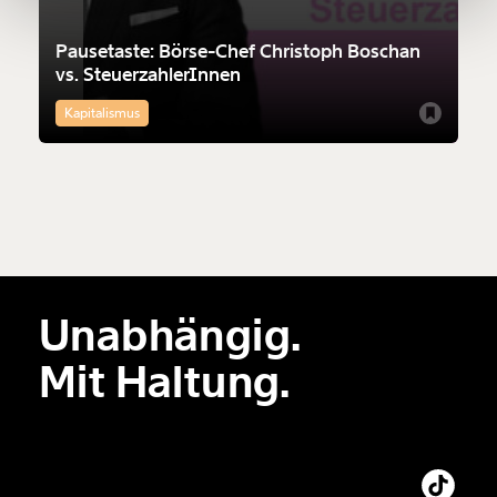
Pausetaste: Börse-Chef Christoph Boschan
Ich möchte meine Spende verschenken.
vs. SteuerzahlerInnen
Du erhältst eine E-Mail mit deiner
Geschenkurkunde im PDF-Format, welche Du
Kapitalismus
ausdrucken oder weiterleiten und verschenken
kannst.
Weiter
1/3
Unabhängig.
Mit Haltung.