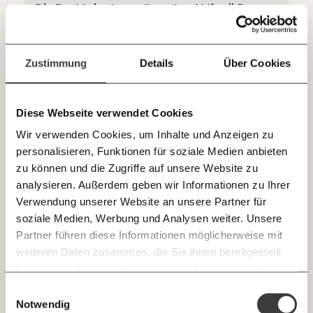
sozialen Fortschritt
Die Post bringt vor allem den AktionärInnen
was
Jetzt
Deine Spende absetzen:
Fragen und Antworten.
Die österreichische Post wird geführt wie ein
Privatunternehmen, obwohl die Republik immer noch die
einfach
Zustimmung
Details
Über Cookies
Mehrheit hält. Die Folge: Steigender Arbeitsdruck,
Ausgliederungen – und fette Gewinne für private
teilen.
AktionärInnen und Hedgefonds.
Arbeitswelt
Diese Webseite verwendet Cookies
Wir verwenden Cookies, um Inhalte und Anzeigen zu
13.05.2020
personalisieren, Funktionen für soziale Medien anbieten
E-Mail
zu können und die Zugriffe auf unsere Website zu
analysieren. Außerdem geben wir Informationen zu Ihrer
Immer auf dem Laufenden
Whatsapp
Verwendung unserer Website an unsere Partner für
bleiben mit unseren gratis
soziale Medien, Werbung und Analysen weiter. Unsere
E-Mail-Newslettern!
Partner führen diese Informationen möglicherweise mit
Telegram
weiteren Daten zusammen, die Sie ihnen bereitgestellt
haben oder die sie im Rahmen Ihrer Nutzung der Dienste
Ich werde Fördermitglied* …
gesammelt haben.
“COFAG”: Wer entscheidet über die Staats-
Knackig über die
Morgenmoment:
Einwilligungsauswahl
Messenger
Milliarden für Unternehmen?
wichtigsten Themen informiert bleiben -
Notwendig
monatlich
jährlich