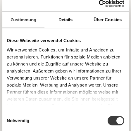
Jetzt
Deine Spende absetzen:
Fragen und Antworten.
Ecosia: Grünes Google hat 100 Millionen
einfach
Zustimmung
Details
Über Cookies
Bäume gepflanzt
teilen.
Die alternative Suchplattform Ecosia verwendet die
Einnahmen aus Suchanfragen, um Bäume zu pflanzen.
Diese Webseite verwendet Cookies
Fortschritt
Klimakrise
Wir verwenden Cookies, um Inhalte und Anzeigen zu
personalisieren, Funktionen für soziale Medien anbieten
E-Mail
zu können und die Zugriffe auf unsere Website zu
20.07.2020
analysieren. Außerdem geben wir Informationen zu Ihrer
Immer auf dem Laufenden
Whatsapp
Verwendung unserer Website an unsere Partner für
bleiben mit unseren gratis
soziale Medien, Werbung und Analysen weiter. Unsere
E-Mail-Newslettern!
Partner führen diese Informationen möglicherweise mit
Telegram
weiteren Daten zusammen, die Sie ihnen bereitgestellt
haben oder die sie im Rahmen Ihrer Nutzung der Dienste
Ich werde Fördermitglied* …
gesammelt haben.
Knackig über die
Morgenmoment:
Einwilligungsauswahl
Messenger
wichtigsten Themen informiert bleiben -
Notwendig
monatlich
jährlich
morgens in deinem Posteingang
Permafrostbaden