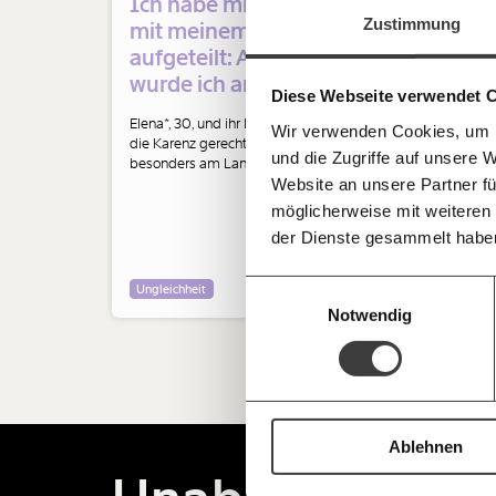
Jetzt
Ich habe mir die Karenz
Werde
Fördermitglied
und wir können 
Zustimmung
mit meinem Mann fair
gestalten, dass sie für alle funktioniert.
einfa
aufgeteilt: Als Frau
im Netz. Unabhängig und werbefrei. Un
wurde ich anders
Kämpf’ mit uns für den Fortschritt und 
teilen
Diese Webseite verwendet 
Mitgliedsbeitrag.
behandelt
Elena*, 30, und ihr Mann haben sich
Wir verwenden Cookies, um I
Du überweist lieber direkt?
die Karenz gerecht aufgeteilt. Das ist
und die Zugriffe auf unsere 
Hier unsere IBAN: AT34 4300 0498 0
besonders am Land eine Ausnahme -
Kontoinhaber: Momentum Institut - Verein
auch in ihrer Umgebung. 4 von 5
Website an unsere Partner fü
Papas gehen nicht in Väterkarenz.
möglicherweise mit weiteren
Deine Spende absetzen:
Fragen und 
Elenas Mann wurde dafür gefeiert, ein
der Dienste gesammelt habe
besonders toller Vater zu sein. Sie
wurde aber ganz anders bewertet,
erzählt sie für unsere Serie "Was ich
Einwilligungsauswahl
Ungleichheit
wirklich denke".
Notwendig
Ablehnen