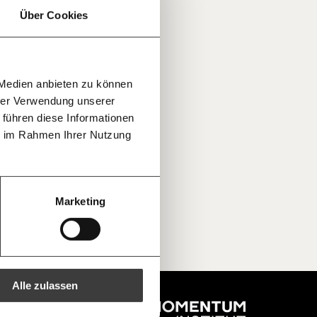
ratis
Über Cookies
rn!
20€
30€
r
 Medien anbieten zu können
100€
€
ment:
hrer Verwendung unserer
r die
 führen diese Informationen
n Themen
leiben -
ie im Rahmen Ihrer Nutzung
 deinem
g
40€
60€
oche:
Die
ichten der
150€
€
Marketing
aus den
ren -
Kopieren
ine Spende verschenken.
e
e E-Mail mit deiner Geschenkurkunde im
che Du ausdrucken oder weiterleiten
 kannst.
Alle zulassen
regelmäßigen