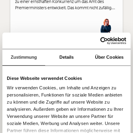
unterstütze uns mit Deinem Mitgliedsbeitrag.
zu einer ernsthaften Konkurrenz um das Amt des
Premierministers entwickelt. Das kommt nicht zufällig.
Du überweist lieber direkt?
Natascha Strobl analysiert.
Hier unsere IBAN: AT34 4300 0498 0007 6017
Kontoinhaber: Momentum Institut - Verein für
sozialen Fortschritt
Fortschritt
Demokratie
Jetzt
Deine Spende absetzen:
Fragen und Antworten.
einfach
Zustimmung
Details
Über Cookies
Natascha Strobl
teilen.
05.08.2024
Diese Webseite verwendet Cookies
Wenn der faschistische Mob regiert - am
Beispiel Englands
Wir verwenden Cookies, um Inhalte und Anzeigen zu
personalisieren, Funktionen für soziale Medien anbieten
E-Mail
Vor wenigen Tagen ist in Nordengland ein
zu können und die Zugriffe auf unsere Website zu
unvorstellbares Verbrechen geschehen: drei Mädchen
analysieren. Außerdem geben wir Informationen zu Ihrer
wurden während eines Sommerprogramms brutal
Immer auf dem Laufenden
Whatsapp
Verwendung unserer Website an unsere Partner für
ermordet. Sie waren bei einem Taylor Swift-
bleiben mit unseren gratis
Tanzworkshop, als ein junger Mann hinein stürmte und
soziale Medien, Werbung und Analysen weiter. Unsere
mit einem Messer um sich stach. Noch immer sind
E-Mail-Newslettern!
Partner führen diese Informationen möglicherweise mit