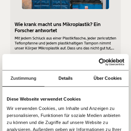
funktioniert. Unsere Recherchen sind für alle frei im
Netz. Unabhängig und werbefrei. Und das wird auch
so bleiben. Kämpf’ mit uns für den Fortschritt und
unterstütze uns mit Deinem Mitgliedsbeitrag.
Wie krank macht uns Mikroplastik? Ein
Forscher antwortet
Du überweist lieber direkt?
Mit jedem Schluck aus einer Plastikflasche, jeder zerkratzten
Hier unsere IBAN: AT34 4300 0498 0007 6017
Teflonpfanne und jedem plastikhaltigen Tampon nimmt
Kontoinhaber: Momentum Institut - Verein für
unser Körper Mikroplastik auf. Dass uns das nicht gut tut,
klingt vielleicht naheliegend. Doch tatsächlich wurden die
sozialen Fortschritt
gesundheitlichen Auswirkungen von Mikroplastik im
Gesundheit
Klimakrise
Körper bisher sehr wenig untersucht. Was mit dem Plastik
Jetzt
Deine Spende absetzen:
Fragen und Antworten.
in unserem Körper und als Folge davon mit unserem
Körper passiert, weiß noch niemand so richtig. Der
einfach
Pathologe und Krebsforscher Lukas Kenner weiß ein
Zustimmung
Details
Über Cookies
03.12.2021
bisschen mehr: Vor einem Jahr startete sein
teilen.
Forschungsteam an der MedUni Wien das Projekt
microOne über die gesundheitlichen Auswirkungen von
Mikroplastik.
Diese Webseite verwendet Cookies
Wir verwenden Cookies, um Inhalte und Anzeigen zu
personalisieren, Funktionen für soziale Medien anbieten
E-Mail
zu können und die Zugriffe auf unsere Website zu
analysieren. Außerdem geben wir Informationen zu Ihrer