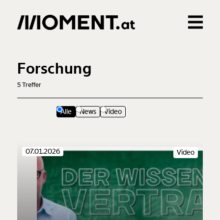
Gemerkte Inhalte
0
Treffer
0
Artikel
Forschung
5
Treffer
Alle
News
Video
07.01.2026
Video