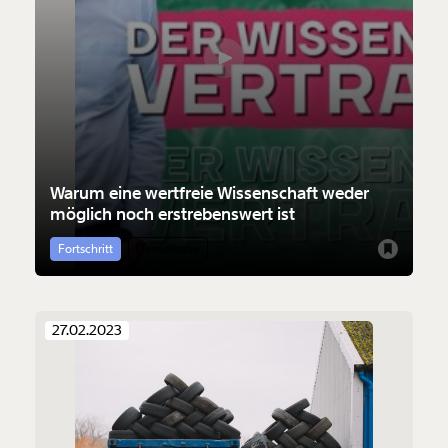
Warum eine wertfreie Wissenschaft weder
möglich noch erstrebenswert ist
Fortschritt
Demokratie
Veränderung
27.02.2023
beginnt mit Dir!
Werde
und wir können gemeinsam
Fördermitglied
unsere Wirtschaft so gestalten, dass sie für alle