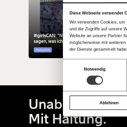
einfa
im Netz. Unabhängig und werbefrei. Un
Kämpf’ mit uns für den Fortschritt und 
teilen
Diese Webseite verwendet 
Mitgliedsbeitrag.
Wir verwenden Cookies, um I
Du überweist lieber direkt?
und die Zugriffe auf unsere 
Hier unsere IBAN: AT34 4300 0498 0
Kontoinhaber: Momentum Institut - Verein
#girlsCAN: “Niemand darf
Website an unsere Partner fü
sagen, was ich anziehen soll”
möglicherweise mit weiteren
Deine Spende absetzen:
Fragen und 
der Dienste gesammelt habe
Fortschritt
Demokratie
Einwilligungsauswahl
Notwendig
Unabhängig.
Ablehnen
Mit Haltung.