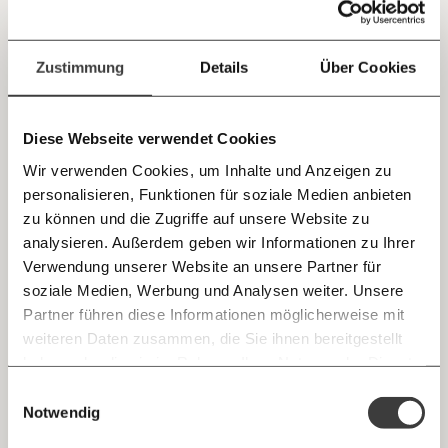
Jetzt
Deine Spende absetzen:
Fragen und Antworten.
Eine große Erleichterung
einfach
Zustimmung
Details
Über Cookies
Fünf Themen, drei Minuten, ein Newsletter mit Haltung.
teilen.
Gesundheit
Ungleichheit
Diese Webseite verwendet Cookies
Wir verwenden Cookies, um Inhalte und Anzeigen zu
personalisieren, Funktionen für soziale Medien anbieten
02.07.2020
E-Mail
zu können und die Zugriffe auf unsere Website zu
analysieren. Außerdem geben wir Informationen zu Ihrer
Immer auf dem Laufenden
Whatsapp
Verwendung unserer Website an unsere Partner für
bleiben mit unseren gratis
soziale Medien, Werbung und Analysen weiter. Unsere
E-Mail-Newslettern!
Partner führen diese Informationen möglicherweise mit
Telegram
weiteren Daten zusammen, die Sie ihnen bereitgestellt
haben oder die sie im Rahmen Ihrer Nutzung der Dienste
Ich werde Fördermitglied* …
gesammelt haben.
Knackig über die
Morgenmoment:
Einwilligungsauswahl
Messenger
Nach Angriffen der “Grauen Wölfe”: Warum
wichtigsten Themen informiert bleiben -
Notwendig
monatlich
jährlich
Faschismus kein „Integrationsproblem“ ist
morgens in deinem Posteingang