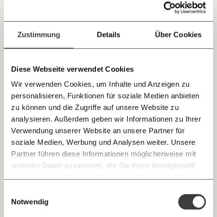
Jetzt
Deine Spende absetzen:
Fragen und Antworten.
Eine Frage der Vernunft: Der Staat muss Jobs
einfach
Zustimmung
Details
Über Cookies
schaffen
teilen.
Öffentliche Jobs könnten die absehbare Lawine an
Corona-Langzeitarbeitslosen verhindern – mit positiven
Diese Webseite verwendet Cookies
Effekten für Wirtschaft, Sozialsystem und Klima.
Wir verwenden Cookies, um Inhalte und Anzeigen zu
Arbeitswelt
personalisieren, Funktionen für soziale Medien anbieten
E-Mail
zu können und die Zugriffe auf unsere Website zu
analysieren. Außerdem geben wir Informationen zu Ihrer
Immer auf dem Laufenden
29.04.2020
Whatsapp
Verwendung unserer Website an unsere Partner für
bleiben mit unseren gratis
soziale Medien, Werbung und Analysen weiter. Unsere
E-Mail-Newslettern!
Partner führen diese Informationen möglicherweise mit
Telegram
weiteren Daten zusammen, die Sie ihnen bereitgestellt
haben oder die sie im Rahmen Ihrer Nutzung der Dienste
Ich werde Fördermitglied* …
gesammelt haben.
Knackig über die
Morgenmoment:
Einwilligungsauswahl
Messenger
wichtigsten Themen informiert bleiben -
Notwendig
monatlich
jährlich
morgens in deinem Posteingang