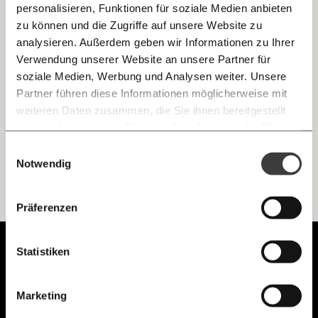
personalisieren, Funktionen für soziale Medien anbieten
E-Mail
zu können und die Zugriffe auf unsere Website zu
Hat Labour alles falsch gemacht?
analysieren. Außerdem geben wir Informationen zu Ihrer
Immer auf dem Laufenden
Whatsapp
Verwendung unserer Website an unsere Partner für
Die Wahl in Großbritannien ist geschlagen. Eine Analyse in
bleiben mit unseren gratis
5 Thesen.
soziale Medien, Werbung und Analysen weiter. Unsere
E-Mail-Newslettern!
Partner führen diese Informationen möglicherweise mit
Demokratie
Telegram
weiteren Daten zusammen, die Sie ihnen bereitgestellt
haben oder die sie im Rahmen Ihrer Nutzung der Dienste
gesammelt haben.
Knackig über die
Morgenmoment:
Einwilligungsauswahl
Messenger
wichtigsten Themen informiert bleiben -
Notwendig
morgens in deinem Posteingang
Facebook
Die guten Nachrichten der
Die Gute Woche:
Präferenzen
Ich werde Fördermitglied* …
Welt nicht aus den Augen verlieren - immer
zum Wochenende
Mastodon
Unabhängig.
Statistiken
monatlich
jährlich
Mit Haltung.
Threads
Marketing
… mit einem Beitrag von* …