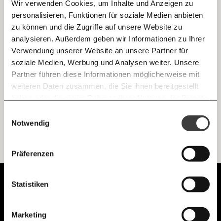
Wir verwenden Cookies, um Inhalte und Anzeigen zu
personalisieren, Funktionen für soziale Medien anbieten
E-Mail
zu können und die Zugriffe auf unsere Website zu
Brand in Moria: "Courage" für die Aufnahme
analysieren. Außerdem geben wir Informationen zu Ihrer
von 144 Menschen
Immer auf dem Laufenden
Whatsapp
Verwendung unserer Website an unsere Partner für
Eine neue Initiative will sich selbst um die Verteilung und
bleiben mit unseren gratis
Integration von Geflüchteten in Österreich kümmern. Was
soziale Medien, Werbung und Analysen weiter. Unsere
die Regierung jetzt tun muss? Das Angebot annehmen und
E-Mail-Newslettern!
Partner führen diese Informationen möglicherweise mit
grünes Licht geben
Telegram
weiteren Daten zusammen, die Sie ihnen bereitgestellt
Demokratie
Ungleichheit
haben oder die sie im Rahmen Ihrer Nutzung der Dienste
gesammelt haben.
Knackig über die
Morgenmoment:
Einwilligungsauswahl
Messenger
wichtigsten Themen informiert bleiben -
Notwendig
morgens in deinem Posteingang
Facebook
Ich werde Fördermitglied* …
Die guten Nachrichten der
Die Gute Woche:
Präferenzen
Welt nicht aus den Augen verlieren - immer
zum Wochenende
monatlich
jährlich
Mastodon
Unabhängig.
Statistiken
Mit Haltung.
Threads
… mit einem Beitrag von* …
Marketing