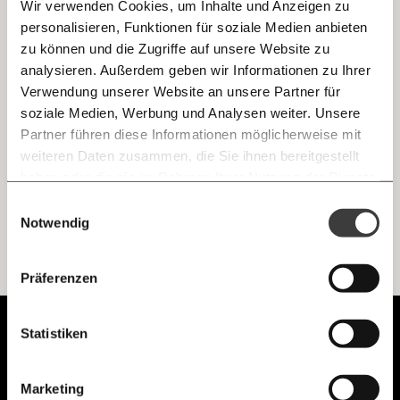
Wir verwenden Cookies, um Inhalte und Anzeigen zu
personalisieren, Funktionen für soziale Medien anbieten
E-Mail
zu können und die Zugriffe auf unsere Website zu
Nach der Lehre: Wenig Jobs und kaum
analysieren. Außerdem geben wir Informationen zu Ihrer
Arbeitslosengeld
Immer auf dem Laufenden
Whatsapp
Verwendung unserer Website an unsere Partner für
Für junge Menschen, die heuer eine Lehre abgeschlossen
bleiben mit unseren gratis
haben, gibt es nur wenig Jobs - und wenig
soziale Medien, Werbung und Analysen weiter. Unsere
Arbeitslosengeld. Was die Politik dringend tun müsste.
E-Mail-Newslettern!
Partner führen diese Informationen möglicherweise mit
Telegram
weiteren Daten zusammen, die Sie ihnen bereitgestellt
Arbeitswelt
haben oder die sie im Rahmen Ihrer Nutzung der Dienste
gesammelt haben.
Knackig über die
Morgenmoment:
Einwilligungsauswahl
Messenger
wichtigsten Themen informiert bleiben -
Notwendig
morgens in deinem Posteingang
Facebook
Ich werde Fördermitglied* …
Die guten Nachrichten der
Die Gute Woche:
Präferenzen
Welt nicht aus den Augen verlieren - immer
zum Wochenende
monatlich
jährlich
Mastodon
Unabhängig.
Statistiken
Mit Haltung.
Threads
… mit einem Beitrag von* …
Marketing