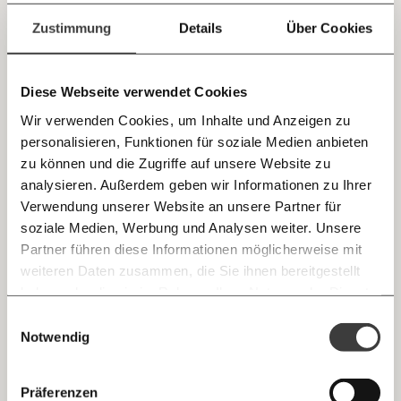
einfach
Zustimmung
Details
Über Cookies
teilen.
Öl-Schock droht alles teurer zu machen: Wie
Diese Webseite verwendet Cookies
jetzt nicht wieder alle Preise explodieren
Wir verwenden Cookies, um Inhalte und Anzeigen zu
Kapitalismus
personalisieren, Funktionen für soziale Medien anbieten
E-Mail
zu können und die Zugriffe auf unsere Website zu
analysieren. Außerdem geben wir Informationen zu Ihrer
Immer auf dem Laufenden
28.07.2022
Whatsapp
Verwendung unserer Website an unsere Partner für
bleiben mit unseren gratis
soziale Medien, Werbung und Analysen weiter. Unsere
E-Mail-Newslettern!
Partner führen diese Informationen möglicherweise mit
Telegram
weiteren Daten zusammen, die Sie ihnen bereitgestellt
haben oder die sie im Rahmen Ihrer Nutzung der Dienste
Ich werde Fördermitglied* …
gesammelt haben.
Knackig über die
Morgenmoment:
Einwilligungsauswahl
Messenger
wichtigsten Themen informiert bleiben -
Notwendig
monatlich
jährlich
morgens in deinem Posteingang
Facebook
Übergewinne für Verbund und OMV: Was
Die guten Nachrichten der
Die Gute Woche:
Präferenzen