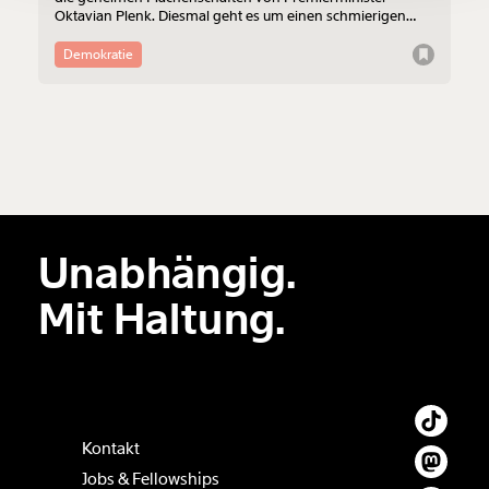
Ich möchte meine Spende verschenken.
Oktavian Plenk. Diesmal geht es um einen schmierigen
Du erhältst eine E-Mail mit deiner
Deal.
Geschenkurkunde im PDF-Format, welche Du
Demokratie
ausdrucken oder weiterleiten und verschenken
kannst.
Weiter
1/3
Unabhängig.
Mit Haltung.
Kontakt
Jobs & Fellowships