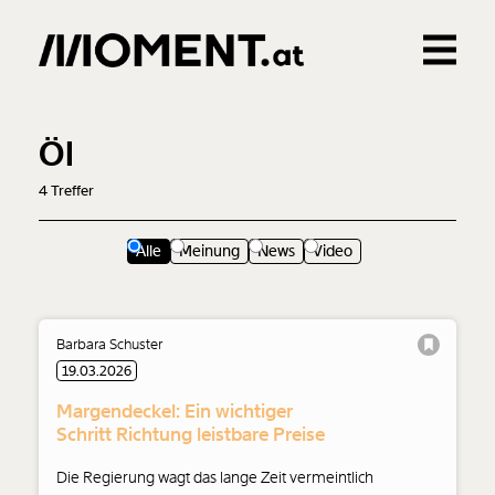
Gemerkte Inhalte
0
Treffer
0
Artikel
Öl
4
Treffer
Alle
Meinung
News
Video
Barbara Schuster
19.03.2026
Margendeckel: Ein wichtiger
Schritt Richtung leistbare Preise
Die Regierung wagt das lange Zeit vermeintlich