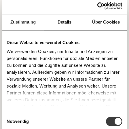
Jetzt
Deine Spende absetzen:
Fragen und Antworten.
Kinderhospiz für schwer kranke Kinder:
einfach
Zustimmung
Details
Über Cookies
"Ohne Spenden wäre es nicht möglich"
teilen.
Insgesamt leben in Österreich rund 5.000 schwer kranke
Kinder und Jugendliche, die gepflegt oder medizinisch
intensiv betreut werden müssen. Viele bräuchten ein
Diese Webseite verwendet Cookies
Kinderhospiz. Bei der öffentlichen Versorgung gibt es
jedoch enorme Lücken. MOMENT hat mit betroffenen
Wir verwenden Cookies, um Inhalte und Anzeigen zu
Gesundheit
Familien und AktivistInnen gesprochen.
personalisieren, Funktionen für soziale Medien anbieten
E-Mail
zu können und die Zugriffe auf unsere Website zu
analysieren. Außerdem geben wir Informationen zu Ihrer
24.08.2020
Immer auf dem Laufenden
Whatsapp
Verwendung unserer Website an unsere Partner für
bleiben mit unseren gratis
soziale Medien, Werbung und Analysen weiter. Unsere
E-Mail-Newslettern!
Partner führen diese Informationen möglicherweise mit
Telegram
weiteren Daten zusammen, die Sie ihnen bereitgestellt
haben oder die sie im Rahmen Ihrer Nutzung der Dienste
Ich werde Fördermitglied* …
gesammelt haben.
Knackig über die
Morgenmoment:
Einwilligungsauswahl
Messenger
wichtigsten Themen informiert bleiben -
Notwendig
monatlich
jährlich
morgens in deinem Posteingang