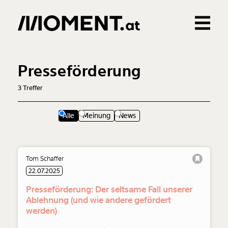
Gemerkte Inhalte
0
Treffer
0
Artikel
Presseförderung
3
Treffer
Alle
Meinung
News
Tom Schaffer
Veränderung
22.07.2025
beginnt mit Dir!
Presseförderung: Der seltsame Fall unserer
Ablehnung (und wie andere gefördert
Werde
und wir können gemeinsam
Fördermitglied
werden)
unsere Wirtschaft so gestalten, dass sie für alle