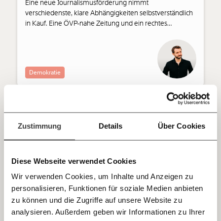
funktioniert. Unsere Recherchen sind für alle frei im
Eine neue Journalismusförderung nimmt
Netz. Unabhängig und werbefrei. Und das wird auch
verschiedenste, klare Abhängigkeiten selbstverständlich
so bleiben. Kämpf’ mit uns für den Fortschritt und
in Kauf. Eine ÖVP-nahe Zeitung und ein rechtes
unterstütze uns mit Deinem Mitgliedsbeitrag.
Krawallmedium bekommen sie. MOMENT.at wurde als
gemeinnütziger Verein abgelehnt. Darüber sollten wir
Du überweist lieber direkt?
reden, kommentiert Chefredakteur Tom Schaffer.
Hier unsere IBAN: AT34 4300 0498 0007 6017
Demokratie
Kontoinhaber: Momentum Institut - Verein für
sozialen Fortschritt
Jetzt
Deine Spende absetzen:
Fragen und Antworten.
18.10.2021
einfach
Zustimmung
Details
Über Cookies
teilen.
Diese Webseite verwendet Cookies
Wir verwenden Cookies, um Inhalte und Anzeigen zu
personalisieren, Funktionen für soziale Medien anbieten
E-Mail
zu können und die Zugriffe auf unsere Website zu
Österreich nach Sebastian Kurz: Die Medien
analysieren. Außerdem geben wir Informationen zu Ihrer